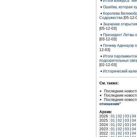
Итоги конкурса "Ми
Ошибка, которая х
Королева Великобр
Содружества
[05-12-
Значение открытия
[05-12-03]
Президент Литвы о
[03-12-03]
Почему Аденауэр 
12-03]
Итоги парламентск
подозрительных свя
[02-12-03]
Исторический кале
См. также:
Последние новост
Последние новост
Последние новост
отношения"
Архив:
2026 :
01
|
02
|
03
|
04
2025 :
01
|
02
|
03
|
04
2024 :
01
|
02
|
03
|
04
2023 :
01
|
02
|
03
|
04
2022 :
01
|
02
|
03
|
04