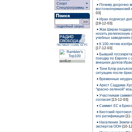
Спорт
>
Почему досрочно 
Спецпрограммы
>
восточногерманский 
03]
Иран подписал до
[19-12-03]
подробный запрос
Жак Ширак поддер
носить религиозную 
учебных заведениях
К 100-летию изобр
Поставьте ссылку на РС
[17-12-03]
Бывший госсекрет
поездку по Европе с
внешних долгов Ирак
Тони Блэр разъяс
ситуацию после брюс
Временные неудач
Арест Саддама Хус
"красно-зеленой" ко
Участникам саммит
согласия
[13-12-03]
Саммит ЕС в Брюс
Киотский протокол
его ратификации
[11-
Население Земли в
экспертов ООН
[10-1