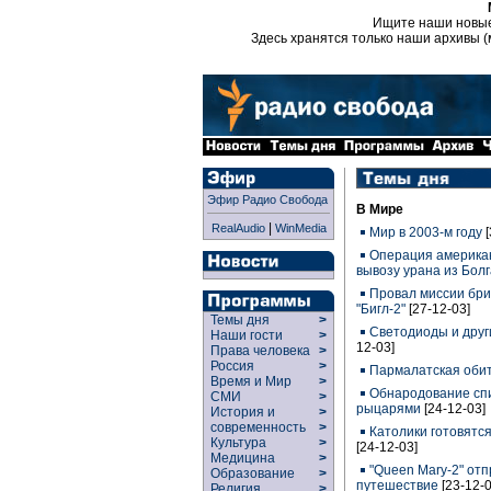
Ищите наши новы
Здесь хранятся только наши архивы (
Эфир Радио Свобода
В Мире
|
RealAudio
WinMedia
Мир в 2003-м году
Операция американ
вывозу урана из Бол
Провал миссии бри
"Бигл-2"
[27-12-03]
Темы дня
>
Светодиоды и друг
Наши гости
>
12-03]
Права человека
>
Россия
>
Пармалатская оби
Время и Мир
>
Обнародование спи
СМИ
>
рыцарями
[24-12-03]
История и
>
современность
>
Католики готовятс
Культура
>
[24-12-03]
Медицина
>
"Queen Mary-2" отп
Образование
>
путешествие
[23-12-0
Религия
>