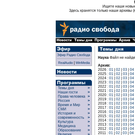
Ищите наши новы
Здесь хранятся только наши архивы (
Эфир Радио Свобода
Наука
Файл не найд
|
RealAudio
WinMedia
Архив:
2026 :
01
|
02
|
03
|
04
2025 :
01
|
02
|
03
|
04
2024 :
01
|
02
|
03
|
04
2023 :
01
|
02
|
03
|
04
2022 :
01
|
02
|
03
|
04
Темы дня
>
2021 :
01
|
02
|
03
|
04
Наши гости
>
2020 :
01
|
02
|
03
|
04
Права человека
>
2019 :
01
|
02
|
03
|
04
Россия
>
2018 :
01
|
02
|
03
|
04
Время и Мир
>
2017 :
01
|
02
|
03
|
04
СМИ
>
2016 :
01
|
02
|
03
|
04
История и
>
2015 :
01
|
02
|
03
|
04
современность
>
2014 :
01
|
02
|
03
|
04
Культура
>
2013 :
01
|
02
|
03
|
04
Медицина
>
2012 :
01
|
02
|
03
|
04
Образование
>
2011 :
01
|
02
|
03
|
04
Религия
>