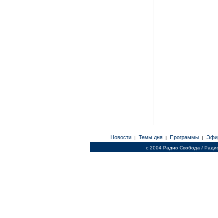
Новости
Темы дня
Программы
Эфи
|
|
|
c 2004 Радио Свобода / Ради