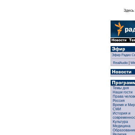
Здесь 
Эфир Радио С
|
RealAudio
Wi
Темы дня
Наши гости
Права чело
Россия
Время и Ми
СМИ
История и
современно
Культура
Медицина
Образован
Религия