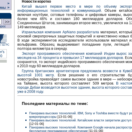
Новости коротко
>
Китай вышел первое место в мире по объему экспорт
ммы
>
информационных технологий и коммуникаций
. Объем китайск
включая ноутбуки, сотовые телефоны и цифровые камеры, выро
более чем 46% и составил 180 миллиардов долларов. Объ
Соединенных Штатов, занимающих второе место, увеличился на 1
прос
149 миллиардов.
Израильская компания ApNano
разработала
материал, которы
основой сверхпрочных защитных покрытий и качественно новых 
В ходе экспериментов исследователи использовали материал и
вольфрама. Образец выдерживает попадание пули, летящей 
у на РС
полтора километра в секунду.
Экспорт программного обеспечения компаний Индии вырос за
месяцев на 34 процента и превысил 17 миллиардов долларов
. Ес
сохранятся, то экспорт индийского программного обеспечения мож
к 2010 году 60 миллиардов долларов.
Группа британских архитекторов предложила возвести в Куве
высотой 1001 метр.
Если решение о его строительстве буд
новостройка превзойдет самое высокое здание в мире — небоскр
на Тайване, высота которого составляет 509 метров.
В насто
городе Дубаи возводится высотное здание, высота которого состав
уже в 2008 году.
Последние материалы по теме:
Панорама высоких технологий. IBM, Sony и Toshiba вместе будут 
микропроцессоры
[13-01-06]
Панорама высоких технологий. Китайские власти запретили доступ
[12-01-06]
Панорама высоких технологий. Компания Google начала распростр
бесплатное программное обеспечение
[11-01-06]