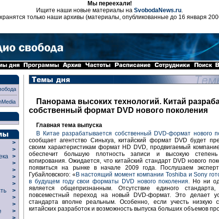
Мы переехали!
Ищите наши новые материалы на
SvobodaNews.ru
.
хранятся только наши архивы (материалы, опубликованные до 16 января 200
вобода
Панорама высоких технологий. Китай разраб
nMedia
собственный формат DVD нового поколения
Главная тема выпуска
В Китае разрабатывается собственный DVD-формат нового п
сообщает агентство Синьхуа, китайский формат DVD будет пре
>
своим характеристикам формат HD DVD, продвигаемый компание
>
обеспечит большую плотность записи и высокую степен
века
>
копирования. Ожидается, что китайский стандарт DVD нового по
>
появиться на рынке в начале 2009 года. Послушаем экспер
р
>
Губайловского: «
В настоящий момент компании Toshiba и Sony гото
>
в будущем году свои форматы DVD нового поколения.
Но ни од
>
является общепризнанным. Отсутствие единого стандарта,
сть
>
повсеместный переход на новый DVD-формат. Это делает ус
>
стандарта вполне реальным. Особенно, если учесть низкую с
>
китайских разработок и возможность выпуска больших объемов пр
ие
>
>