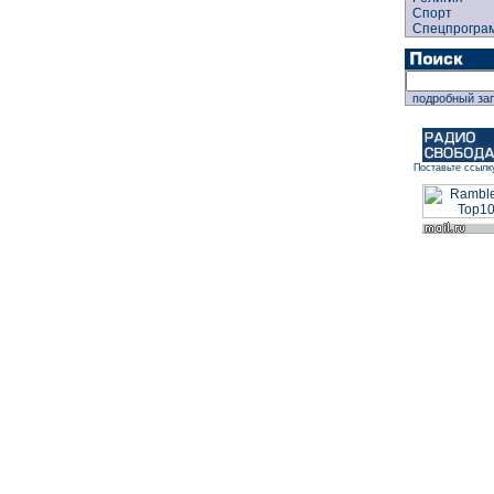
Спорт
Спецпрогра
подробный за
Поставьте ссылк