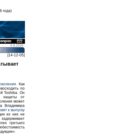
6 года)
6.8.2026
[14-12-05]
атывает
околения
. Как
восходить по
й Toshiba. Он
ь защиты от
коления может
та Владимира
вят к выпуску
ин из них не
 задерживает
пех третьего
ебестоимость
одукции».