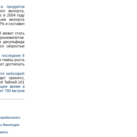
а продуктов
ого экспорта,
с в 2004 году
ем экспорта
2% и составил
й может стать
бронежилетов.
з дисульфида
со скоростью
 последние 8
ли темпы роста
ет достигнуть
йте небоскреб
ет принято,
еб Тайпей-101
ящее время в
ит 780 метров
разрабатывать
 к Википедии
анять