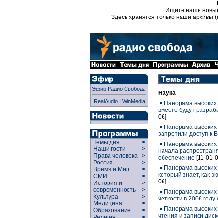
Ищите наши новы
Здесь хранятся только наши архивы (
Эфир Радио Свобода
Наука
|
RealAudio
WinMedia
Панорама высоких т
вместе будут разра
06]
Панорама высоких 
запретили доступ к 
Темы дня
>
Панорама высоких 
Наши гости
>
начала распростран
Права человека
>
обеспечение
[11-01-0
Россия
>
Панорама высоких 
Время и Мир
>
который знает, как э
СМИ
>
06]
История и
>
современность
>
Панорама высоких 
Культура
>
четкости в 2006 году
Медицина
>
Панорама высоких 
Образование
>
чтения и записи диск
Религия
>