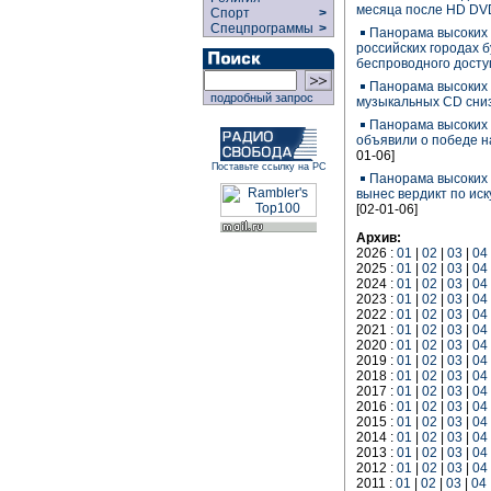
месяца после HD DV
Спорт
>
Спецпрограммы
>
Панoрама высоких 
российских городах 
беспроводного досту
Панорама высоких 
подробный запрос
музыкальных CD сниз
Панорама высоких 
объявили о победе 
01-06]
Поставьте ссылку на РС
Панорама высоких 
вынес вердикт по ис
[02-01-06]
Архив:
2026 :
01
|
02
|
03
|
04
2025 :
01
|
02
|
03
|
04
2024 :
01
|
02
|
03
|
04
2023 :
01
|
02
|
03
|
04
2022 :
01
|
02
|
03
|
04
2021 :
01
|
02
|
03
|
04
2020 :
01
|
02
|
03
|
04
2019 :
01
|
02
|
03
|
04
2018 :
01
|
02
|
03
|
04
2017 :
01
|
02
|
03
|
04
2016 :
01
|
02
|
03
|
04
2015 :
01
|
02
|
03
|
04
2014 :
01
|
02
|
03
|
04
2013 :
01
|
02
|
03
|
04
2012 :
01
|
02
|
03
|
04
2011 :
01
|
02
|
03
|
04