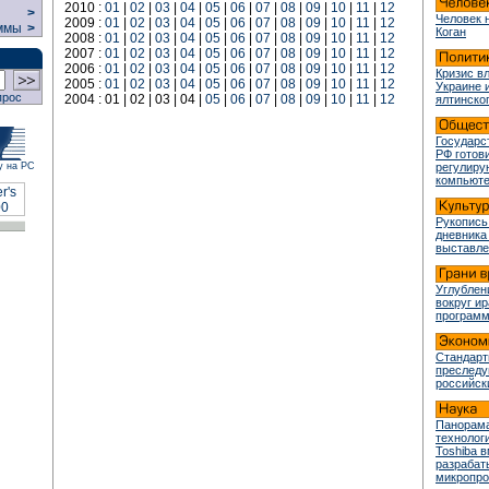
2010 :
01
|
02
|
03
|
04
|
05
|
06
|
07
|
08
|
09
|
10
|
11
|
12
>
Человек 
2009 :
01
|
02
|
03
|
04
|
05
|
06
|
07
|
08
|
09
|
10
|
11
|
12
ммы
>
Коган
2008 :
01
|
02
|
03
|
04
|
05
|
06
|
07
|
08
|
09
|
10
|
11
|
12
2007 :
01
|
02
|
03
|
04
|
05
|
06
|
07
|
08
|
09
|
10
|
11
|
12
2006 :
01
|
02
|
03
|
04
|
05
|
06
|
07
|
08
|
09
|
10
|
11
|
12
Кризис в
2005 :
01
|
02
|
03
|
04
|
05
|
06
|
07
|
08
|
09
|
10
|
11
|
12
Украине 
прос
2004 : 01 | 02 | 03 | 04 |
05
|
06
|
07
|
08
|
09
|
10
|
11
|
12
ялтинско
Государс
РФ готови
у на РС
регулир
компьюте
Рукопись
дневника
выставле
Углублен
вокруг и
програм
Стандарт
преслед
российск
Панорама
технологи
Toshiba 
разрабат
микропр