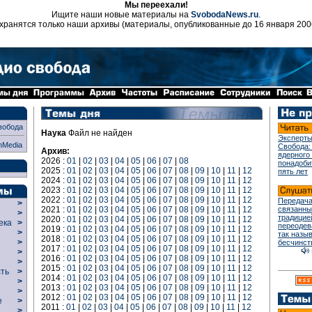
Мы переехали!
Ищите наши новые материалы на
SvobodaNews.ru
.
хранятся только наши архивы (материалы, опубликованные до 16 января 200
вобода
Наука
Файл не найден
Эксперты
nMedia
Свобода:
Архив:
ядерного
2026 :
01
|
02
|
03
|
04
|
05
|
06
|
07
|
08
понадоби
2025 :
01
|
02
|
03
|
04
|
05
|
06
|
07
|
08
|
09
|
10
|
11
|
12
пять лет
2024 :
01
|
02
|
03
|
04
|
05
|
06
|
07
|
08
|
09
|
10
|
11
|
12
2023 :
01
|
02
|
03
|
04
|
05
|
06
|
07
|
08
|
09
|
10
|
11
|
12
2022 :
01
|
02
|
03
|
04
|
05
|
06
|
07
|
08
|
09
|
10
|
11
|
12
Передача
>
2021 :
01
|
02
|
03
|
04
|
05
|
06
|
07
|
08
|
09
|
10
|
11
|
12
связанны
>
традицие
2020 :
01
|
02
|
03
|
04
|
05
|
06
|
07
|
08
|
09
|
10
|
11
|
12
века
>
переодев
2019 :
01
|
02
|
03
|
04
|
05
|
06
|
07
|
08
|
09
|
10
|
11
|
12
>
так назы
2018 :
01
|
02
|
03
|
04
|
05
|
06
|
07
|
08
|
09
|
10
|
11
|
12
р
>
бесчинст
2017 :
01
|
02
|
03
|
04
|
05
|
06
|
07
|
08
|
09
|
10
|
11
|
12
>
2016 :
01
|
02
|
03
|
04
|
05
|
06
|
07
|
08
|
09
|
10
|
11
|
12
>
2015 :
01
|
02
|
03
|
04
|
05
|
06
|
07
|
08
|
09
|
10
|
11
|
12
сть
>
2014 :
01
|
02
|
03
|
04
|
05
|
06
|
07
|
08
|
09
|
10
|
11
|
12
>
2013 :
01
|
02
|
03
|
04
|
05
|
06
|
07
|
08
|
09
|
10
|
11
|
12
>
2012 :
01
|
02
|
03
|
04
|
05
|
06
|
07
|
08
|
09
|
10
|
11
|
12
ие
>
2011 :
01
|
02
|
03
|
04
|
05
|
06
|
07
|
08
|
09
|
10
|
11
|
12
>