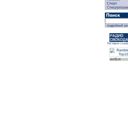
Спорт
Спецпрогра
подробный за
Поставьте ссылк