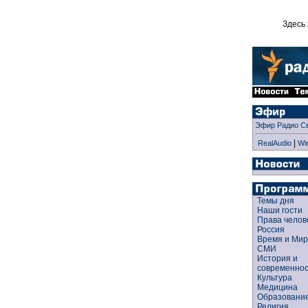
Здесь 
Эфир Радио С
|
RealAudio
Wi
Темы дня
Наши гости
Права чело
Россия
Время и Ми
СМИ
История и
современно
Культура
Медицина
Образован
Религия