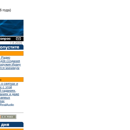
6 года)
7.8.2026
 Радио
 для создания
 оружия Ирану
тся минимум
 о святках и
х с этой
й гаданиях,
аниях и даже
ваемых
вах
RealAudio