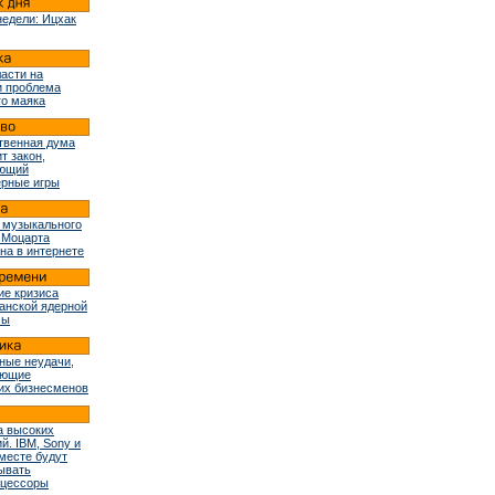
недели: Ицхак
ласти на
и проблема
го маяка
твенная дума
т закон,
ующий
рные игры
 музыкального
 Моцарта
на в интернете
ие кризиса
ранской ядерной
мы
ные неудачи,
ующие
их бизнесменов
 высоких
й. IBM, Sony и
вместе будут
ывать
оцессоры