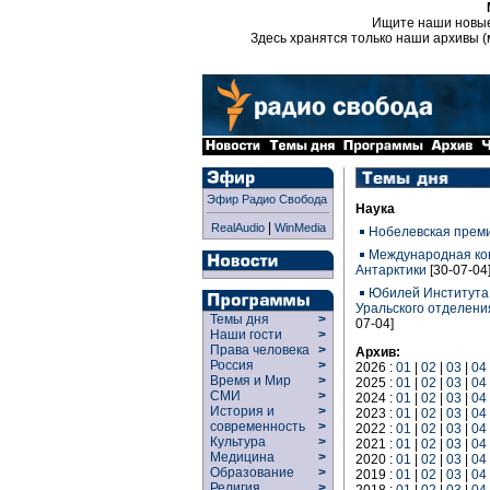
Ищите наши новы
Здесь хранятся только наши архивы (
Эфир Радио Свобода
Наука
|
RealAudio
WinMedia
Нобелевская преми
Международная ко
Антарктики
[30-07-04
Юбилей Института 
Уральского отделени
Темы дня
>
07-04]
Наши гости
>
Права человека
>
Архив:
Россия
>
2026 :
01
|
02
|
03
|
04
Время и Мир
>
2025 :
01
|
02
|
03
|
04
СМИ
>
2024 :
01
|
02
|
03
|
04
История и
>
2023 :
01
|
02
|
03
|
04
современность
>
2022 :
01
|
02
|
03
|
04
Культура
>
2021 :
01
|
02
|
03
|
04
Медицина
>
2020 :
01
|
02
|
03
|
04
Образование
>
2019 :
01
|
02
|
03
|
04
Религия
>