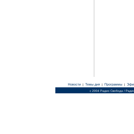
Новости
Темы дня
Программы
Эфи
|
|
|
c 2004 Радио Свобода / Ради