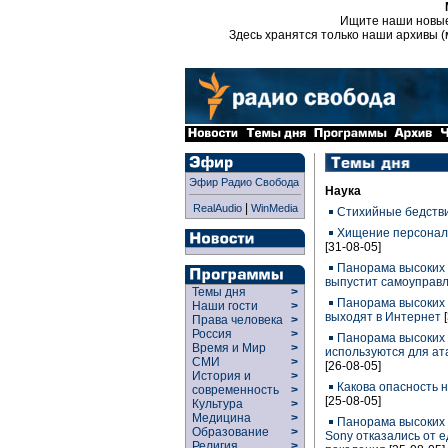
Ищите наши новы
Здесь хранятся только наши архивы (
Эфир Радио Свобода
Наука
|
RealAudio
WinMedia
Стихийные бедстви
Хищение персонал
[31-08-05]
Панорама высоких 
выпустит самоуправ
Темы дня
>
Панорама высоких 
Наши гости
>
выходят в Интернет
Права человека
>
Россия
>
Панорама высоких 
Время и Мир
>
используются для ат
СМИ
>
[26-08-05]
История и
>
Какова опасность 
современность
>
[25-08-05]
Культура
>
Медицина
>
Панорама высоких 
Образование
>
Sony отказались от 
Религия
>