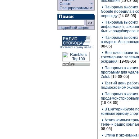
поколения
[25-08-05]
Спорт
>
Панорама высоких 
Спецпрограммы
>
Google победила в 
переводу
[24-08-05]
Панорама высоких 
информация, сохраня
подробный запрос
быть продублирована
Панорама высоких т
внедрить беспроводн
08-05]
Поставьте ссылку на РС
Японское правител
трехмерного телевид
осязания
[19-08-05]
Панорама высоких т
программу для удале
Zotob
[19-08-05]
Третий день работ
подмосковном Жуков
Панорама высоких 
продемонстрировали
[18-08-05]
В Екатеринбурге п
компьютерному спор
Атака компьютерны
теле- и радио компа
08-05]
Этика и экономика