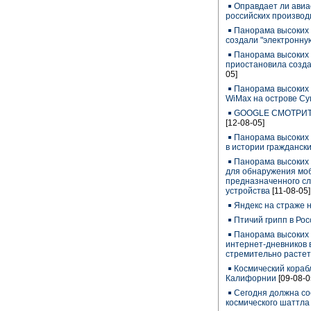
Оправдает ли ави
российских производ
Панорама высоких 
создали "электронну
Панорама высоких 
приостановила созд
05]
Панорама высоких т
WiMax на острове С
GOOGLE СМОТРИТ Н
[12-08-05]
Панорама высоких 
в истории граждански
Панорама высоких 
для обнаружения мо
предназначенного сл
устройства
[11-08-05]
Яндекс на страже н
Птичий грипп в Рос
Панорама высоких 
интернет-дневников 
стремительно растет
Космический кораб
Калифорнии
[09-08-0
Сегодня должна со
космического шаттла