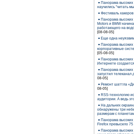
Панорама высоких 
научились "читать м
Фестиваль хакеров
Панорама высоких 
Motors и BMW начина
работающего на вод
[08-08-05]
Еще одна неуязви
Панорама высоких 
корпоративные систе
[05-08-05]
Панорама высоких 
Интернете создается
Панорама высоких 
запустил телеканал 
08-05]
Ремонт шаттла «Ди
08-05]
RSS-технологию ис
аудитории. А ведь эт
На дальних окраин
обнаружены три небе
размерам с планета
Панорама высоких 
Firefox превысило 7
Панорама высоких