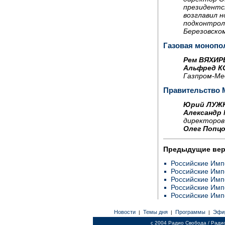
президентс
возглавил 
подконтрол
Березовском
Газовая моноп
Рем ВЯХИР
Альфред К
Газпром-Ме
Правительство
Юрий ЛУЖ
Александр
директоров
Олег Попцо
Предыдущие ве
Российские Им
Российские Имп
Российские Имп
Российские Имп
Российские Имп
Новости
Темы дня
Программы
Эфи
|
|
|
c 2004 Радио Свобода / Ради