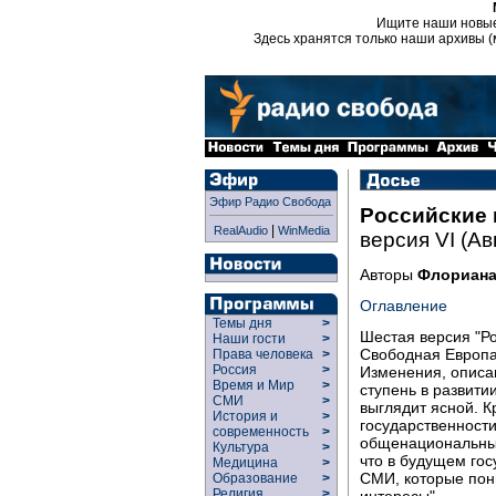
Ищите наши новы
Здесь хранятся только наши архивы (
Эфир Радио Свобода
Российские
|
RealAudio
WinMedia
версия VI (Ав
Авторы
Флориана
Оглавление
Темы дня
>
Шестая версия "Р
Наши гости
>
Свободная Европа
Права человека
>
Россия
>
Изменения, описа
Время и Мир
>
ступень в развити
СМИ
>
выглядит ясной. 
История и
>
государственности
современность
>
общенациональным
Культура
>
что в будущем гос
Медицина
>
СМИ, которые пон
Образование
>
Религия
>