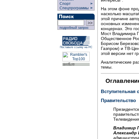
интересы".
Спорт
>
Спецпрограммы
>
На этом фоне про
насколько масшта
этой причине авто
основных изменен
подробный запрос
концернах. Это го
Мост Владимира Гу
Общественное Рос
Борисом Березовск
Поставьте ссылку на РС
Газпром) и ТВ-Це
этой версии нет г
Аналитические ра
темы.
Оглавлени
Вступительная с
Правительство
Президентс
правительст
Телевидени
Владимир 
Александр
администр