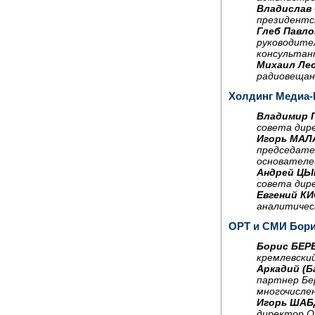
Владислав 
президентс
Глеб Павло
руководите
консультан
Михаил Лес
радиовещан
Холдинг Медиа
Владимир 
совета дир
Игорь МАЛ
председате
основателе
Андрей ЦЫ
совета дир
Евгений К
аналитичес
ОРТ и СМИ Бори
Борис БЕР
кремлевский
Аркадий (
партнер Бер
многочисле
Игорь ШАБ
директор О