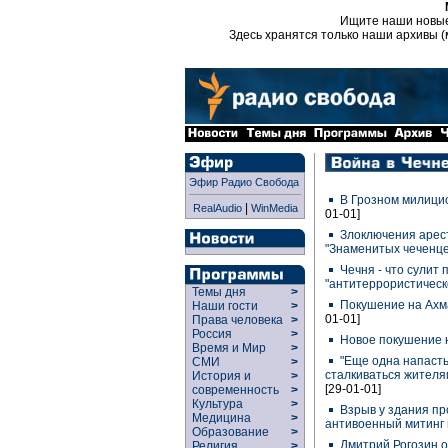
Ищите наши новы
Здесь хранятся только наши архивы (
Эфир Радио Свобода
В Грозном милици
|
RealAudio
WinMedia
01-01]
Злоключения арес
"Знаменитых чеченц
Чечня - что сулит 
"антитеррористичес
Темы дня
>
Покушение на Ахм
Наши гости
>
01-01]
Права человека
>
Россия
>
Новое покушение 
Время и Мир
>
"Еще одна напасть
СМИ
>
сталкиваться жителям
История и
>
[29-01-01]
современность
>
Культура
>
Взрыв у здания пр
Медицина
>
антивоенный митинг 
Образование
>
Дмитрий Рогозин 
Религия
>