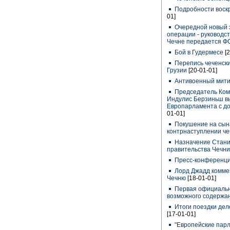
Подробности воскр
01]
Очередной новый 
операции - руководс
Чечне передается 
Бой в Гудермесе
[
Перепись чеченски
Грузии
[20-01-01]
Антивоенный мити
Председатель Ком
Индулис Берзиньш вы
Европарламента с до
01-01]
Покушение на сына
контрнаступлении че
Назначение Стани
правительства Чечни
Пресс-конференц
Лорд Джадд коммен
Чечню
[18-01-01]
Первая официальн
возможного содержа
Итоги поездки дел
[17-01-01]
"Европейские пар