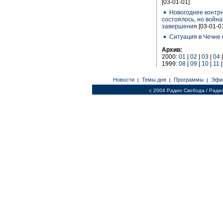
[03-01-01]
Новогоднее контрн
состоялось, но война,
завершения
[03-01-0
Ситуация в Чечне 
Архив:
2000:
01
|
02
|
03
|
04
1999:
08
|
09
|
10
|
11
Новости
Темы дня
Программы
Эфи
|
|
|
c 2004 Радио Свобода / Ради