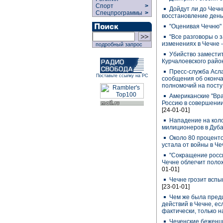
Спорт
>
Дойдут ли до Чечн
Спецпрограммы
>
восстановление ден
"Оценивая Чечню"
"Все разговоры о 
изменениях в Чечне -
подробный запрос
Убийство замести
Курчалоевского рай
Пресс-служба Асл
Поставьте ссылку на РС
сообщения об оконча
полномочий на пост
Американские "Вра
Россию в совершении
[24-01-01]
Нападение на колон
милиционеров в Дуб
Около 80 проценто
устала от войны в Ч
"Сокращение росси
Чечне облегчит поло
01-01]
Чечне грозит всп
[23-01-01]
Чем же была пред
действий в Чечне, ес
фактически, только 
Чеченские беженц