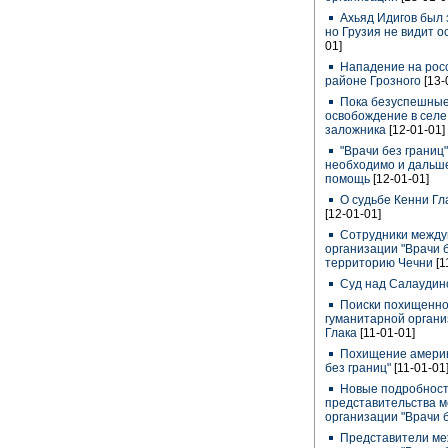
Ахьяд Идигов был 
но Грузия не видит о
01]
Нападение на росс
районе Грозного
[13-
Пока безуспешные 
освобождение в селе
заложника
[12-01-01]
"Врачи без границ
необходимо и дальш
помощь
[12-01-01]
О судьбе Кенни Гла
[12-01-01]
Сотрудники между
организации "Врачи 
территорию Чечни
[1
Суд над Салаудин
Поиски похищенног
гуманитарной органи
Глака
[11-01-01]
Похищение америка
без границ"
[11-01-01
Новые подробност
представительства 
организации "Врачи 
Представители ме