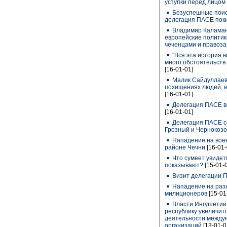
уступки перед лицом
Безуспешные поис
делегация ПАСЕ пок
Владимир Каламано
европейские полити
чеченцами и правоз
"Вся эта история в
много обстоятельств 
[16-01-01]
Малик Сайдуллаев 
похищениях людей, в 
[16-01-01]
Делегация ПАСЕ вс
[16-01-01]
Делегация ПАСЕ со
Грозный и Чернокоз
Нападение на воен
районе Чечни
[16-01-
Что сумеет увидеть
показывают?
[15-01-
Визит делегации 
Нападение на раз
милиционеров
[15-01
Власти Ингушетии 
республику увеличит
деятельности между
организаций
[13-01-0