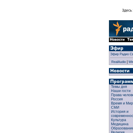
Здесь 
Эфир Радио С
|
RealAudio
Wi
Темы дня
Наши гости
Права чело
Россия
Время и Ми
СМИ
История и
современно
Культура
Медицина
Образован
Религия