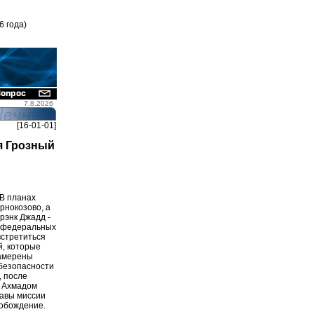
6 года)
7.8.2026
[16-01-01]
я Грозный
В планах
рнокозово, а
Фрэнк Джадд -
и федеральных
встретиться
й, которые
намерены
 безопасности
, после
и Ахмадом
лавы миссии
вобождение.