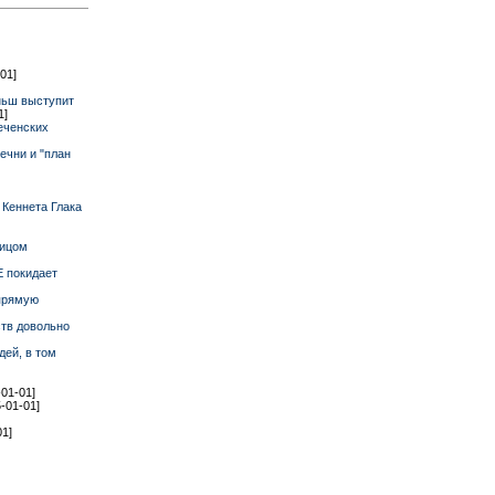
01]
ньш выступит
1]
еченских
ечни и "план
Кеннета Глака
лицом
Е покидает
апрямую
ств довольно
ей, в том
-01-01]
5-01-01]
01]