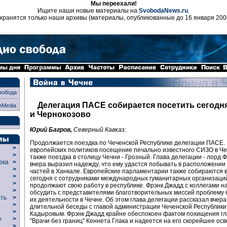
Мы переехали!
Ищите наши новые материалы на
SvobodaNews.ru
.
хранятся только наши архивы (материалы, опубликованные до 16 января 200
вобода
Делегация ПАСЕ собирается посетить сегодн
nMedia
и Чернокозово
Юрий Багров,
Северный Кавказ:
Продолжается поездка по Чеченской Республике делегации ПАСЕ. 
>
европейских политиков посещение печально известного СИЗО в Че
>
также поездка в столицу Чечни - Грозный. Глава делегации - лорд 
века
>
вчера выразил надежду, что ему удастся побывать в расположени
>
частей в Ханкале. Европейские парламентарии также собираются 
р
>
сегодня с сотрудниками международных гуманитарных организаци
>
продолжают свою работу в республике. Фрэнк Джадд с коллегами 
>
обсудить с представителями благотворительных миссий проблему
сть
>
их деятельности в Чечне. Об этом глава делегации рассказал вчера
>
длительной беседы с главой администрации Чеченской Республик
>
Кадыровым. Фрэнк Джадд крайне обеспокоен фактом похищения г
ие
>
"Врачи без границ" Кеннета Глака и надеется на его скорейшее ос
>