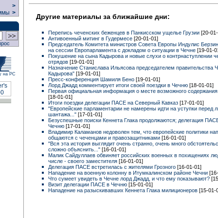
>
ммы
>
Другие материалы за ближайшие дни:
Перепись чеченских беженцев в Панкисском ущелье Грузии
[20-01-
Антивоенный митинг в Гудермесе
[20-01-01]
прос
Председатель Комитета министров Совета Европы Индулис Берзи
на сессии Европарламента с докладом о ситуации в Чечне
[19-01-0
Покушение на сына Кадырова и новые слухи о контрнаступлении ч
отрядов
[19-01-01]
Назначение Станислава Ильясова председателем правительства Ч
Кадырова"
[19-01-01]
у на РС
Пресс-конференция Шамиля Бено
[19-01-01]
Лорд Джадд комментирует итоги своей поездки в Чечню
[18-01-01]
Первая официальная информация о месте возможного содержания 
[18-01-01]
Итоги поездки делегации ПАСЕ на Северный Кавказ
[17-01-01]
"Европейские парламентарии не намерены идти на уступки перед 
шантажа..."
[17-01-01]
Безуспешные поиски Кеннета Глака продолжаются; делегация ПАС
Чечню
[17-01-01]
Владимир Каламанов недоволен тем, что европейские политики н
общаются с чеченцами и правозащитниками
[16-01-01]
"Вся эта история выглядит очень странно, очень много обстоятель
сложно объяснить..."
[16-01-01]
Малик Сайдуллаев обвиняет российских военных в похищениях люд
числе - своего заместителя
[16-01-01]
Делегация ПАСЕ встретилась с жителями Грозного
[16-01-01]
Нападение на военную колонну в Итумкалинском районе Чечни
[16
Что сумеет увидеть в Чечне лорд Джадд, и что ему показывают?
[1
Визит делегации ПАСЕ в Чечню
[15-01-01]
Нападение на разыскивавших Кеннета Глака милиционеров
[15-01-