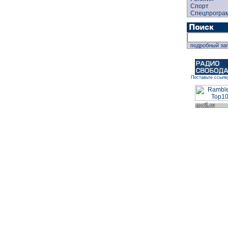
Спорт
Спецпрогра
подробный за
Поставьте ссылк