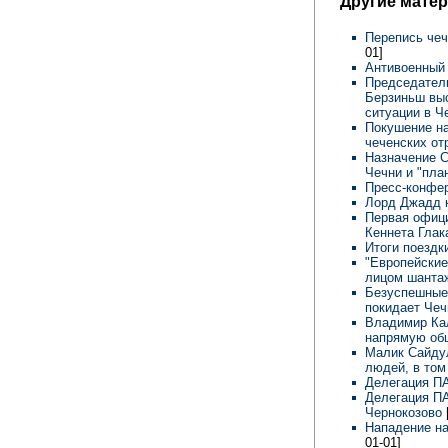
Другие мате
Перепись чеч
01]
Антивоенный
Председател
Берзиньш выс
ситуации в 
Покушение на
чеченских о
Назначение 
Чечни и "пла
Пресс-конфе
Лорд Джадд к
Первая офиц
Кеннета Гла
Итоги поездк
"Европейские
лицом шантаж
Безуспешные
покидает Че
Владимир Кал
напрямую об
Малик Сайдул
людей, в том
Делегация П
Делегация ПА
Чернокозово
Нападение на
01-01]