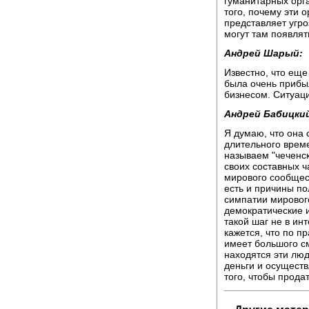
гуманитарных орг
того, почему эти 
представляет угро
могут там появлять
Андрей Шарый:
Известно, что еще
была очень прибы
бизнесом. Ситуац
Андрей Бабицки
Я думаю, что она 
длительного време
называем "чеченск
своих составных ч
мирового сообщест
есть и причины по
симпатии мировог
демократические и
такой шаг не в инт
кажется, что по 
имеет большого см
находятся эти люд
деньги и осущест
того, чтобы прода