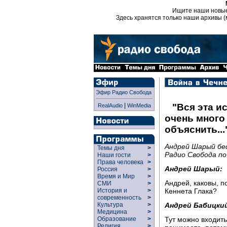
Ищите наши новы
Здесь хранятся только наши архивы (
Эфир Радио Свобода
|
"Вся эта и
RealAudio
WinMedia
очень много
объяснить...
Андрей Шарый бе
Темы дня
>
Радио Свобода по
Наши гости
>
Права человека
>
Андрей Шарый:
Россия
>
Время и Мир
>
Андрей, каковы, 
СМИ
>
Кеннета Глака?
История и
>
современность
>
Андрей Бабицки
Культура
>
Медицина
>
Тут можно входить
Образование
>
Религия
>