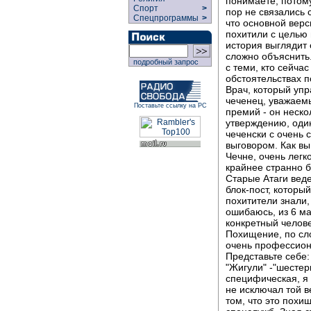
понимаете, потому
Спорт
>
пор не связались
Спецпрограммы
>
что основной верс
похитили с целью 
история выглядит 
сложно объяснить.
подробный запрос
с теми, кто сейч
обстоятельствах 
Врач, который упр
чеченец, уважаем
Поставьте ссылку на РС
премий - он неско
утверждению, один
чеченски с очень 
выговором. Как вы
Чечне, очень легк
крайнее странно 
Старые Атаги веде
блок-пост, которы
похитители знали,
ошибаюсь, из 6 м
конкретный челове
Похищение, по сл
очень профессион
Представьте себе
"Жигули" -"шестер
специфическая, я 
не исключал той ве
том, что это пох