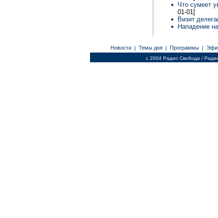
Что сумеет у
01-01]
Визит делег
Нападение н
Новости
Темы дня
Программы
Эфи
|
|
|
c 2004 Радио Свобода / Ради