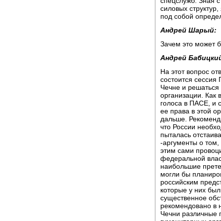
спецслужб. Зная с
силовых структур,
под собой опреде
Андрей Шарый:
Зачем это может 
Андрей Бабицки
На этот вопрос от
состоится сессия 
Чечне и решаться 
организации. Как 
голоса в ПАСЕ, и 
ее права в этой о
дальше. Рекоменд
что России необх
пыталась отстаива
-аргументы о том,
этим сами провоц
федеральной влас
наибольшие претен
могли бы планиров
российским предс
которые у них был
существенное обс
рекомендовано в 
Чечни различные 