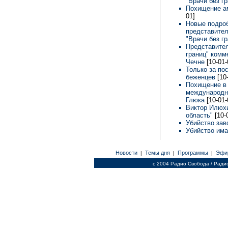
"Врачи без г
Похищение ам
01]
Новые подроб
представител
"Врачи без г
Представител
границ" комм
Чечне
[10-01-
Только за по
беженцев
[10
Похищение в 
международно
Глюка
[10-01-
Виктор Илюхи
область"
[10-
Убийство зав
Убийство има
Новости
Темы дня
Программы
Эфи
|
|
|
c 2004 Радио Свобода / Ради