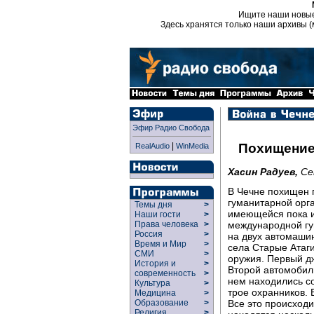
Ищите наши новы
Здесь хранятся только наши архивы (
Эфир Радио Свобода
|
Похищение
RealAudio
WinMedia
Хасин Радуев,
Се
В Чечне похищен 
гуманитарной орга
Темы дня
>
имеющейся пока и
Наши гости
>
международной гу
Права человека
>
Россия
>
на двух автомашин
Время и Мир
>
села Старые Атаги
СМИ
>
оружия. Первый дж
История и
>
Второй автомобил
современность
>
нем находились со
Культура
>
трое охранников. 
Медицина
>
Все это происходи
Образование
>
Религия
>