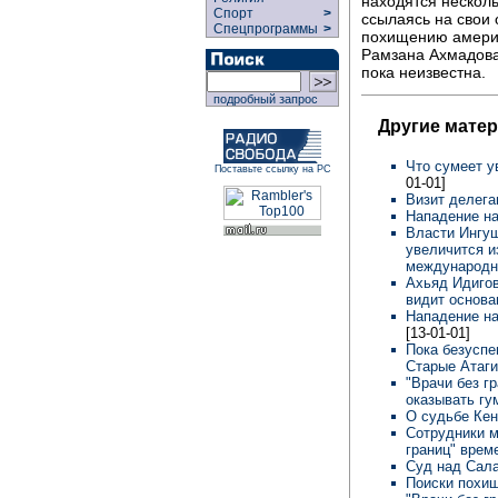
находятся несколь
Спорт
>
ссылаясь на свои 
Спецпрограммы
>
похищению амери
Рамзана Ахмадова
пока неизвестна.
подробный запрос
Другие мате
Что сумеет у
Поставьте ссылку на РС
01-01]
Визит делег
Нападение н
Власти Ингуш
увеличится и
международн
Ахьяд Идигов
видит основа
Нападение на
[13-01-01]
Пока безуспе
Старые Атаги
"Врачи без г
оказывать г
О судьбе Кен
Сотрудники м
границ" врем
Суд над Сал
Поиски похищ