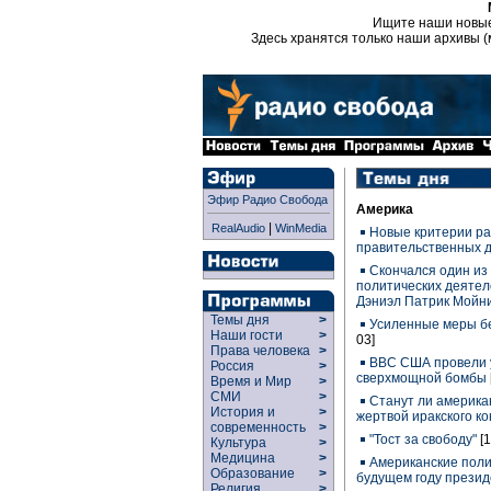
Ищите наши новы
Здесь хранятся только наши архивы (
Эфир Радио Свобода
Америка
|
RealAudio
WinMedia
Новые критерии р
правительственных 
Скончался один из
политических деятел
Дэниэл Патрик Мойн
Темы дня
>
Усиленные меры б
Наши гости
>
03]
Права человека
>
ВВС США провели 
Россия
>
сверхмощной бомбы
Время и Мир
>
СМИ
>
Станут ли америка
История и
>
жертвой иракского к
современность
>
"Тост за свободу"
[
Культура
>
Медицина
>
Американские поли
Образование
>
будущем году прези
Религия
>