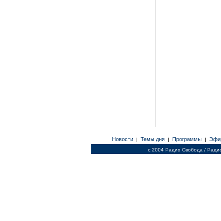
Новости
Темы дня
Программы
Эфи
|
|
|
c 2004 Радио Свобода / Ради