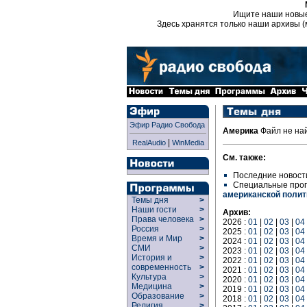
Ищите наши новы
Здесь хранятся только наши архивы (
Эфир Радио Свобода
Америка
Файл не на
|
RealAudio
WinMedia
См. также:
Последние новост
Специальные про
американской полит
Темы дня
>
Наши гости
>
Архив:
Права человека
>
2026 :
01
|
02
|
03
|
04
Россия
>
2025 :
01
|
02
|
03
|
04
Время и Мир
>
2024 :
01
|
02
|
03
|
04
СМИ
>
2023 :
01
|
02
|
03
|
04
История и
>
2022 :
01
|
02
|
03
|
04
современность
>
2021 :
01
|
02
|
03
|
04
Культура
>
2020 :
01
|
02
|
03
|
04
Медицина
>
2019 :
01
|
02
|
03
|
04
Образование
>
2018 :
01
|
02
|
03
|
04
Религия
>