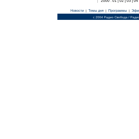
2000 : 01 | 02 | 03 | 04 
Новости
Темы дня
Программы
Эфи
|
|
|
c 2004 Радио Свобода / Ради