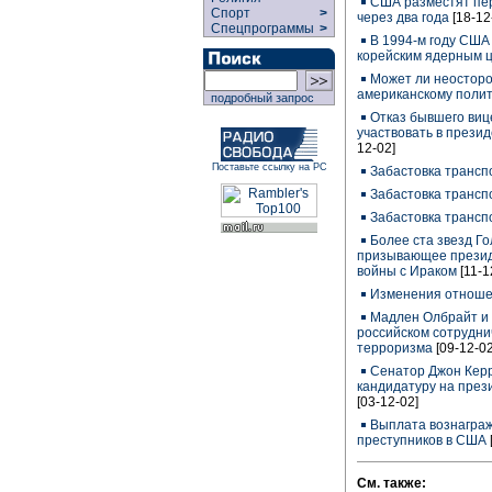
США разместят пе
Спорт
>
через два года
[18-12
Спецпрограммы
>
В 1994-м году США
корейским ядерным 
Может ли неосторо
американскому поли
подробный запрос
Отказ бывшего ви
участвовать в презид
12-02]
Поставьте ссылку на РС
Забастовка трансп
Забастовка трансп
Забастовка трансп
Более ста звезд Г
призывающее презид
войны с Ираком
[11-1
Изменения отноше
Мадлен Олбрайт и 
российском сотрудни
терроризма
[09-12-02
Сенатор Джон Керр
кандидатуру на през
[03-12-02]
Выплата вознаграж
преступников в США
См. также: