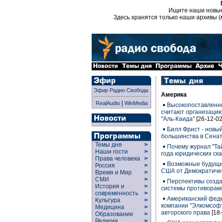
Ищите наши новы
Здесь хранятся только наши архивы (
Эфир Радио Свобода
Америка
|
RealAudio
WinMedia
Высокопоставленн
считают организацию
"Аль-Каида"
[26-12-02
Билл Фрист - новы
большинства в Сена
Темы дня
>
Почему журнал "Та
Наши гости
>
года юридических ск
Права человека
>
Возможные будущи
Россия
>
США от Демократиче
Время и Мир
>
СМИ
>
Перспективы созд
История и
>
системы противорак
современность
>
Американский феде
Культура
>
компании "Элкомсоф
Медицина
>
авторского права
[18
Образование
>
Религия
>