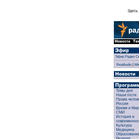
Здесь 
Эфир Радио С
|
RealAudio
Wi
Темы дня
Наши гости
Права чело
Россия
Время и Ми
СМИ
История и
современно
Культура
Медицина
Образован
Религия