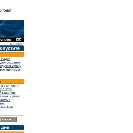
6 года)
6.8.2026
 Радио
 для создания
 оружия Ирану
тся минимум
 о святках и
х с этой
й гаданиях,
аниях и даже
ваемых
вах
RealAudio