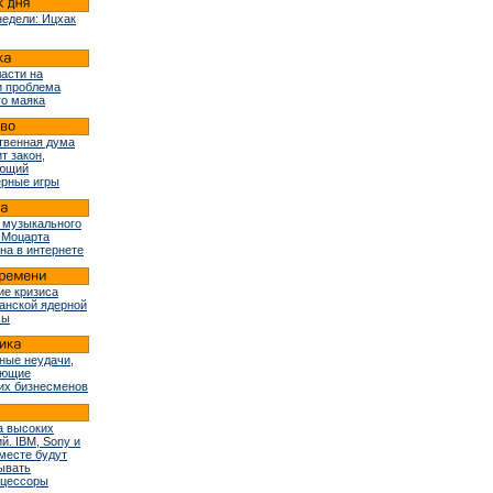
недели: Ицхак
ласти на
и проблема
го маяка
твенная дума
т закон,
ующий
рные игры
 музыкального
 Моцарта
на в интернете
ие кризиса
ранской ядерной
мы
ные неудачи,
ующие
их бизнесменов
 высоких
й. IBM, Sony и
вместе будут
ывать
оцессоры