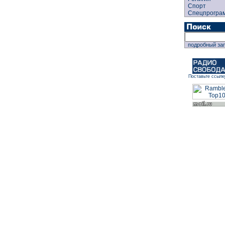
Спорт
Спецпрогра
подробный за
Поставьте ссылк