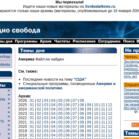
Мы переехали!
Ищите наши новые материалы на
SvobodaNews.ru
.
хранятся только наши архивы (материалы, опубликованные до 16 января 200
вобода
Америка
Файл не найден
Эксперты
nMedia
Свобода:
ядерного
См. также:
понадоби
пять лет
Последние новости на тему
"США"
Специальные программы, посвященные
Америке и
американской политике
Передача
>
связанны
>
Архив:
традицие
века
>
2026 :
01
|
02
|
03
|
04
|
05
|
06
|
07
|
08
переодев
>
так назы
2025 :
01
|
02
|
03
|
04
|
05
|
06
|
07
|
08
|
09
|
10
|
11
|
12
р
>
бесчинст
2024 :
01
|
02
|
03
|
04
|
05
|
06
|
07
|
08
|
09
|
10
|
11
|
12
>
2023 :
01
|
02
|
03
|
04
|
05
|
06
|
07
|
08
|
09
|
10
|
11
|
12
>
2022 :
01
|
02
|
03
|
04
|
05
|
06
|
07
|
08
|
09
|
10
|
11
|
12
сть
>
2021 :
01
|
02
|
03
|
04
|
05
|
06
|
07
|
08
|
09
|
10
|
11
|
12
>
2020 :
01
|
02
|
03
|
04
|
05
|
06
|
07
|
08
|
09
|
10
|
11
|
12
>
2019 :
01
|
02
|
03
|
04
|
05
|
06
|
07
|
08
|
09
|
10
|
11
|
12
ие
>
2018 :
01
|
02
|
03
|
04
|
05
|
06
|
07
|
08
|
09
|
10
|
11
|
12
>