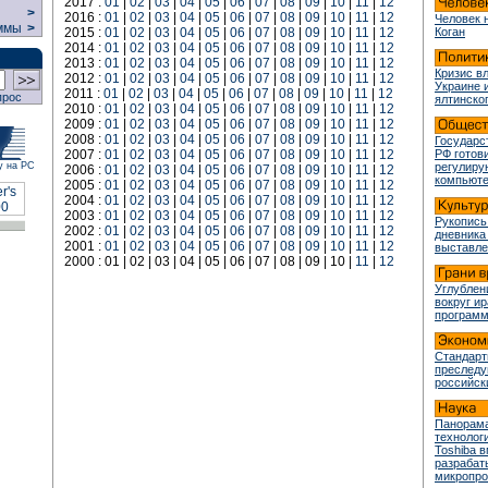
2017 :
01
|
02
|
03
|
04
|
05
|
06
|
07
|
08
|
09
|
10
|
11
|
12
>
2016 :
01
|
02
|
03
|
04
|
05
|
06
|
07
|
08
|
09
|
10
|
11
|
12
Человек 
ммы
>
2015 :
01
|
02
|
03
|
04
|
05
|
06
|
07
|
08
|
09
|
10
|
11
|
12
Коган
2014 :
01
|
02
|
03
|
04
|
05
|
06
|
07
|
08
|
09
|
10
|
11
|
12
2013 :
01
|
02
|
03
|
04
|
05
|
06
|
07
|
08
|
09
|
10
|
11
|
12
Кризис в
2012 :
01
|
02
|
03
|
04
|
05
|
06
|
07
|
08
|
09
|
10
|
11
|
12
Украине 
2011 :
01
|
02
|
03
|
04
|
05
|
06
|
07
|
08
|
09
|
10
|
11
|
12
прос
ялтинско
2010 :
01
|
02
|
03
|
04
|
05
|
06
|
07
|
08
|
09
|
10
|
11
|
12
2009 :
01
|
02
|
03
|
04
|
05
|
06
|
07
|
08
|
09
|
10
|
11
|
12
2008 :
01
|
02
|
03
|
04
|
05
|
06
|
07
|
08
|
09
|
10
|
11
|
12
Государс
2007 :
01
|
02
|
03
|
04
|
05
|
06
|
07
|
08
|
09
|
10
|
11
|
12
РФ готови
у на РС
регулир
2006 :
01
|
02
|
03
|
04
|
05
|
06
|
07
|
08
|
09
|
10
|
11
|
12
компьюте
2005 :
01
|
02
|
03
|
04
|
05
|
06
|
07
|
08
|
09
|
10
|
11
|
12
2004 :
01
|
02
|
03
|
04
|
05
|
06
|
07
|
08
|
09
|
10
|
11
|
12
2003 :
01
|
02
|
03
|
04
|
05
|
06
|
07
|
08
|
09
|
10
|
11
|
12
Рукопись
2002 :
01
|
02
|
03
|
04
|
05
|
06
|
07
|
08
|
09
|
10
|
11
|
12
дневника
2001 :
01
|
02
|
03
|
04
|
05
|
06
|
07
|
08
|
09
|
10
|
11
|
12
выставле
2000 : 01 | 02 | 03 | 04 | 05 | 06 | 07 | 08 | 09 | 10 |
11
|
12
Углублен
вокруг и
програм
Стандарт
преслед
российск
Панорама
технологи
Toshiba 
разрабат
микропр