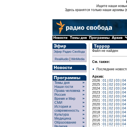
Ищите наши новы
Здесь хранятся только наши архивы (
Файл не найден
Эфир Радио Свобода
|
RealAudio
WinMedia
См. также:
Последние новост
Архив:
2026 :
01
|
02
|
03
|
04
Темы дня
>
2025 :
01
|
02
|
03
|
04
Наши гости
>
2024 :
01
|
02
|
03
|
04
Права человека
>
2023 :
01
|
02
|
03
|
04
Россия
>
2022 :
01
|
02
|
03
|
04
Время и Мир
>
2021 :
01
|
02
|
03
|
04
СМИ
>
2020 :
01
|
02
|
03
|
04
История и
>
2019 :
01
|
02
|
03
|
04
современность
>
2018 :
01
|
02
|
03
|
04
Культура
>
2017 :
01
|
02
|
03
|
04
Медицина
>
2016 :
01
|
02
|
03
|
04
Образование
>
2015 :
01
|
02
|
03
|
04
Религия
>