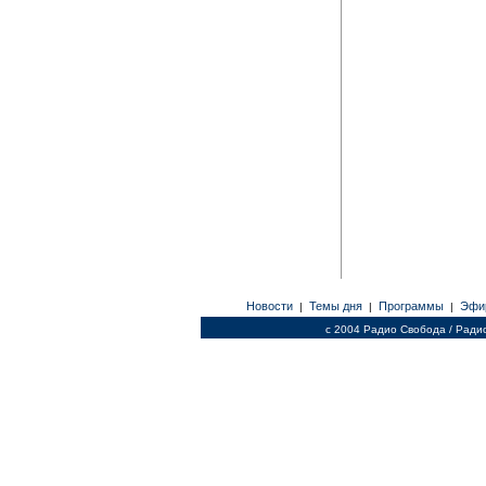
Новости
Темы дня
Программы
Эфи
|
|
|
c 2004 Радио Свобода / Ради