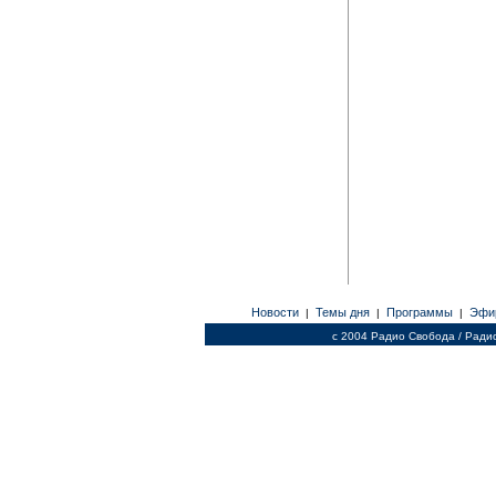
Новости
Темы дня
Программы
Эфи
|
|
|
c 2004 Радио Свобода / Ради