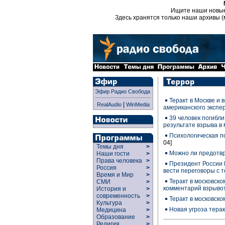
Ищите наши новы
Здесь хранятся только наши архивы (
Эфир Радио Свобода
Теракт в Москве и 
|
RealAudio
WinMedia
американского экспе
39 человек погибли
результате взрыва в
Психологическая п
04]
Темы дня
>
Можно ли предотвр
Наши гости
>
Права человека
>
Президент России
Россия
>
вести переговоры с 
Время и Мир
>
Теракт в московско
СМИ
>
комментарий взрыво
История и
>
современность
>
Теракт в московско
Культура
>
Новая угроза тера
Медицина
>
Образование
>
Религия
>