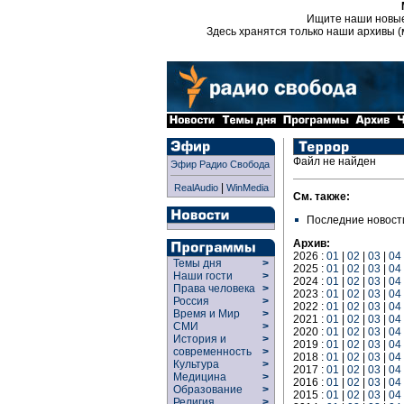
Ищите наши новы
Здесь хранятся только наши архивы (
Файл не найден
Эфир Радио Свобода
|
RealAudio
WinMedia
См. также:
Последние новост
Архив:
2026 :
01
|
02
|
03
|
04
Темы дня
>
2025 :
01
|
02
|
03
|
04
Наши гости
>
2024 :
01
|
02
|
03
|
04
Права человека
>
2023 :
01
|
02
|
03
|
04
Россия
>
2022 :
01
|
02
|
03
|
04
Время и Мир
>
2021 :
01
|
02
|
03
|
04
СМИ
>
2020 :
01
|
02
|
03
|
04
История и
>
2019 :
01
|
02
|
03
|
04
современность
>
2018 :
01
|
02
|
03
|
04
Культура
>
2017 :
01
|
02
|
03
|
04
Медицина
>
2016 :
01
|
02
|
03
|
04
Образование
>
2015 :
01
|
02
|
03
|
04
Религия
>