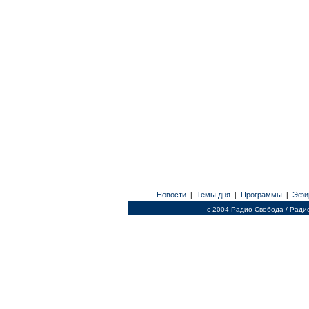
Новости
Темы дня
Программы
Эфи
|
|
|
c 2004 Радио Свобода / Ради