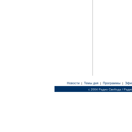
Новости
Темы дня
Программы
Эфи
|
|
|
c 2004 Радио Свобода / Ради