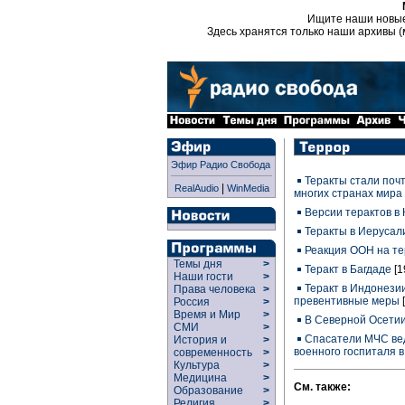
Ищите наши новы
Здесь хранятся только наши архивы (
Эфир Радио Свобода
Теракты стали поч
|
RealAudio
WinMedia
многих странах мира
Версии терактов в
Теракты в Иерусал
Реакция ООН на те
Темы дня
>
Теракт в Багдаде
[1
Наши гости
>
Теракт в Индонезии
Права человека
>
превентивные меры
Россия
>
Время и Мир
>
В Северной Осетии
СМИ
>
Спасатели МЧС вед
История и
>
военного госпиталя 
современность
>
Культура
>
Медицина
>
См. также:
Образование
>
Религия
>