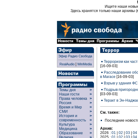
Ищите наши новы
Здесь хранятся только наши архивы (
Эфир Радио Свобода
Терроризм как час
|
RealAudio
WinMedia
[16-09-03]
Расследование обс
в Магасе
[16-09-03]
Взрыв у здания ФС
Подрыв пригородно
Темы дня
>
[03-09-03]
Наши гости
>
Права человека
>
Теракт в Эн-Надж
Россия
>
Время и Мир
>
СМИ
>
См. также:
История и
>
современность
>
Последние новост
Культура
>
Архив:
Медицина
>
2026 :
01
|
02
|
03
|
04
Образование
>
2025 :
01
|
02
|
03
|
04
Религия
>