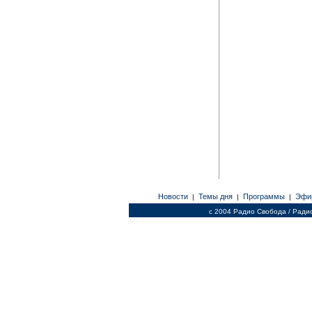
Новости
Темы дня
Программы
Эфи
|
|
|
c 2004 Радио Свобода / Ради