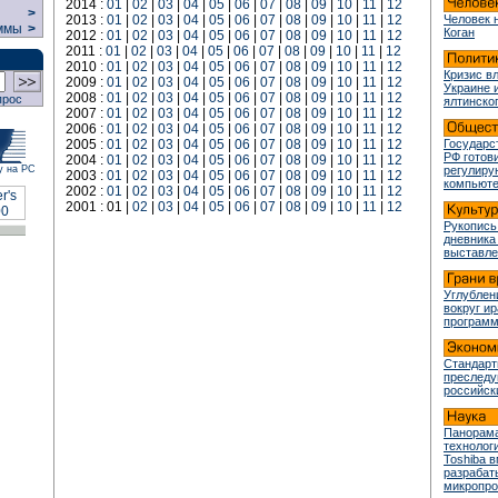
2014 :
01
|
02
|
03
|
04
|
05
|
06
|
07
|
08
|
09
|
10
|
11
|
12
>
2013 :
01
|
02
|
03
|
04
|
05
|
06
|
07
|
08
|
09
|
10
|
11
|
12
Человек 
ммы
>
Коган
2012 :
01
|
02
|
03
|
04
|
05
|
06
|
07
|
08
|
09
|
10
|
11
|
12
2011 :
01
|
02
|
03
|
04
|
05
|
06
|
07
|
08
|
09
|
10
|
11
|
12
2010 :
01
|
02
|
03
|
04
|
05
|
06
|
07
|
08
|
09
|
10
|
11
|
12
Кризис в
2009 :
01
|
02
|
03
|
04
|
05
|
06
|
07
|
08
|
09
|
10
|
11
|
12
Украине 
2008 :
01
|
02
|
03
|
04
|
05
|
06
|
07
|
08
|
09
|
10
|
11
|
12
прос
ялтинско
2007 :
01
|
02
|
03
|
04
|
05
|
06
|
07
|
08
|
09
|
10
|
11
|
12
2006 :
01
|
02
|
03
|
04
|
05
|
06
|
07
|
08
|
09
|
10
|
11
|
12
2005 :
01
|
02
|
03
|
04
|
05
|
06
|
07
|
08
|
09
|
10
|
11
|
12
Государс
РФ готови
2004 :
01
|
02
|
03
|
04
|
05
|
06
|
07
|
08
|
09
|
10
|
11
|
12
у на РС
регулир
2003 :
01
|
02
|
03
|
04
|
05
|
06
|
07
|
08
|
09
|
10
|
11
|
12
компьюте
2002 :
01
|
02
|
03
|
04
|
05
|
06
|
07
|
08
|
09
|
10
|
11
|
12
2001 : 01 |
02
|
03
|
04
|
05
|
06
|
07
|
08
|
09
|
10
|
11
|
12
Рукопись
дневника
выставле
Углублен
вокруг и
програм
Стандарт
преслед
российск
Панорама
технологи
Toshiba 
разрабат
микропр