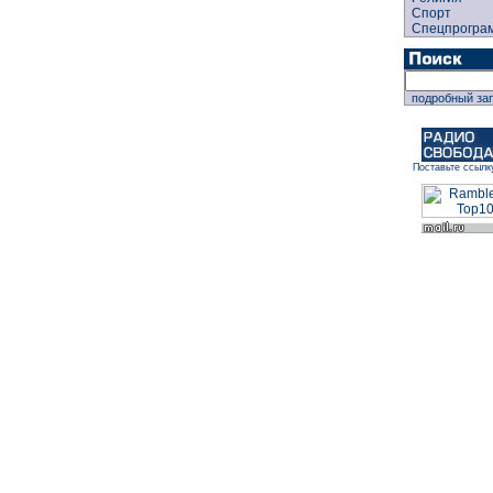
Спорт
Спецпрогра
подробный за
Поставьте ссылк