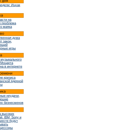
недели: Ицхак
ласти на
и проблема
го маяка
твенная дума
т закон,
ующий
рные игры
 музыкального
 Моцарта
на в интернете
ие кризиса
ранской ядерной
мы
ные неудачи,
ующие
их бизнесменов
 высоких
й. IBM, Sony и
вместе будут
ывать
оцессоры