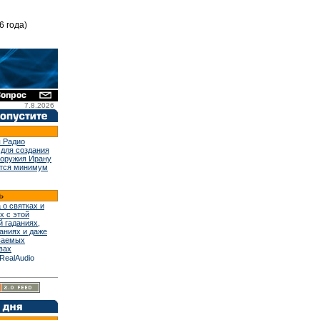
6 года)
7.8.2026
 Радио
 для создания
 оружия Ирану
тся минимум
 о святках и
х с этой
й гаданиях,
аниях и даже
ваемых
вах
RealAudio