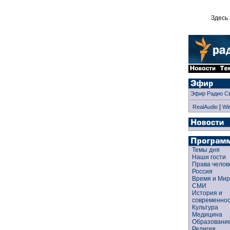
Здесь 
Эфир Радио С
|
RealAudio
Wi
Темы дня
Наши гости
Права чело
Россия
Время и Ми
СМИ
История и
современно
Культура
Медицина
Образован
Религия