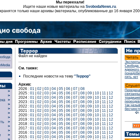
Мы переехали!
Ищите наши новые материалы на
SvobodaNews.ru
.
хранятся только наши архивы (материалы, опубликованные до 16 января 200
Файл не найден
вобода
Эксперты
nMedia
Свобода:
См. также:
ядерного
понадоби
Последние новости на тему
"Террор"
пять лет
Архив:
2026 :
01
|
02
|
03
|
04
|
05
|
06
|
07
|
08
Передача
>
2025 :
01
|
02
|
03
|
04
|
05
|
06
|
07
|
08
|
09
|
10
|
11
|
12
связанны
>
2024 :
01
|
02
|
03
|
04
|
05
|
06
|
07
|
08
|
09
|
10
|
11
|
12
традицие
века
>
переодев
2023 :
01
|
02
|
03
|
04
|
05
|
06
|
07
|
08
|
09
|
10
|
11
|
12
>
так назы
2022 :
01
|
02
|
03
|
04
|
05
|
06
|
07
|
08
|
09
|
10
|
11
|
12
р
>
бесчинст
2021 :
01
|
02
|
03
|
04
|
05
|
06
|
07
|
08
|
09
|
10
|
11
|
12
>
2020 :
01
|
02
|
03
|
04
|
05
|
06
|
07
|
08
|
09
|
10
|
11
|
12
>
2019 :
01
|
02
|
03
|
04
|
05
|
06
|
07
|
08
|
09
|
10
|
11
|
12
сть
>
2018 :
01
|
02
|
03
|
04
|
05
|
06
|
07
|
08
|
09
|
10
|
11
|
12
>
2017 :
01
|
02
|
03
|
04
|
05
|
06
|
07
|
08
|
09
|
10
|
11
|
12
>
2016 :
01
|
02
|
03
|
04
|
05
|
06
|
07
|
08
|
09
|
10
|
11
|
12
ие
>
2015 :
01
|
02
|
03
|
04
|
05
|
06
|
07
|
08
|
09
|
10
|
11
|
12
>