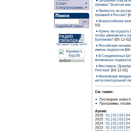
Объявлен список н
Спорт
>
премию "Золотая мас
Спецпрограммы
>
Является ли русск
премией в России?
[
Всероссийская ре
02]
подробный запрос
Нужно ли осушать 
чтобы увековечить п
Булгакова?
[05-12-02]
Поставьте ссылку на РС
Российская незави
имена лауреатов
[04
В Соединенных Шт
возможных лауреато
Фестиваль "Декабр
Рихтера"
[03-12-02]
Московская между
интеллектуальной лит
См. также:
Последние новост
Программы, посв
Архив:
2026 :
01
|
02
|
03
|
04
2025 :
01
|
02
|
03
|
04
2024 :
01
|
02
|
03
|
04
2023 :
01
|
02
|
03
|
04