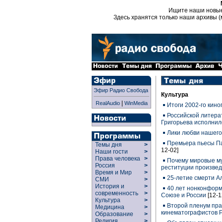
Ищите наши новы
Здесь хранятся только наши архивы (
Эфир Радио Свобода
Культура
|
RealAudio
WinMedia
Итоги 2002-го кино
Российской литер
Григорьева исполнил
Лики любви нашего
Премьера пьесы Па
Темы дня
>
12-02]
Наши гости
>
Права человека
>
Почему мировые м
Россия
>
реституции произвед
Время и Мир
>
25-летие смерти А
СМИ
>
История и
>
40 лет нонконформ
современность
>
Союзе и России
[12-1
Культура
>
Второй пленум пр
Медицина
>
кинематографистов 
Образование
>
Религия
>