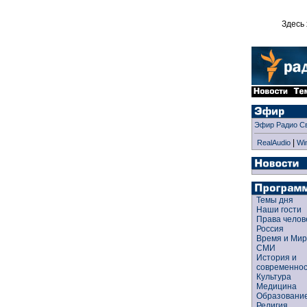
Здесь 
Эфир Радио С
|
RealAudio
Wi
Темы дня
Наши гости
Права чело
Россия
Время и Ми
СМИ
История и
современно
Культура
Медицина
Образован
Религия