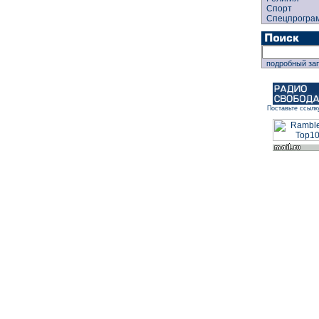
Спорт
Спецпрогра
подробный за
Поставьте ссылк