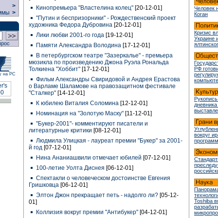
>
Кинопремьера "Властелина колец"
[20-12-01]
Человек 
ммы
>
Коган
"Путин и беспризорники" - Рождественский проект
художника Федора Дубровина
[20-12-01]
Кризис в
Лики любви 2001-го года
[19-12-01]
Украине 
прос
ялтинско
Памяти Александра Володина
[17-12-01]
В петербургском театре "Зазеркалье" - премьера
мюзикла по произведению Джона Руэла Рональда
Государс
Толкиена "Хоббит"
[17-12-01]
РФ готови
у на РС
регулир
Фильм Александры Свиридовой и Андрея Ерастова
компьюте
о Варламе Шаламове на правозащитном фестивале
"Сталкер"
[14-12-01]
Рукопись
К юбилею Виталия Соломина
[12-12-01]
дневника
выставле
Номинация на "Золотую Маску"
[11-12-01]
"Букер-2001"- комментируют писатели и
Углублен
литературные критики
[08-12-01]
вокруг и
Людмила Улицкая - лауреат премии "Букер" за 2001-
програм
й год
[07-12-01]
Нина Ананиашвили отмечает юбилей
[07-12-01]
Стандарт
преслед
100-летие Уолта Диснея
[06-12-01]
российск
Спектакли о человеческом достоинстве Евгения
Гришковца
[06-12-01]
Панорама
Элтон Джон прекращает петь - надолго ли?
[05-12-
технологи
Toshiba 
01]
разрабат
Коллизия вокруг премии "Антибукер"
[04-12-01]
микропр