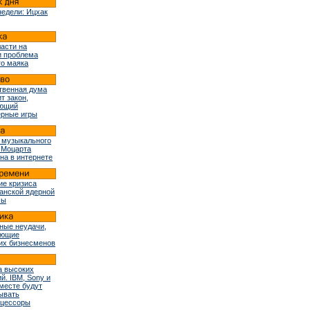
недели: Ицхак
ласти на
и проблема
го маяка
твенная дума
т закон,
ующий
рные игры
 музыкального
 Моцарта
на в интернете
ие кризиса
ранской ядерной
мы
ные неудачи,
ующие
их бизнесменов
 высоких
й. IBM, Sony и
вместе будут
ывать
оцессоры