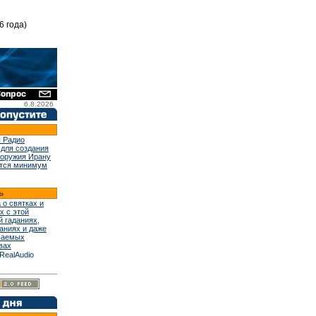
6 года)
6.8.2026
 Радио
 для создания
 оружия Ирану
тся минимум
 о святках и
х с этой
й гаданиях,
аниях и даже
ваемых
вах
RealAudio