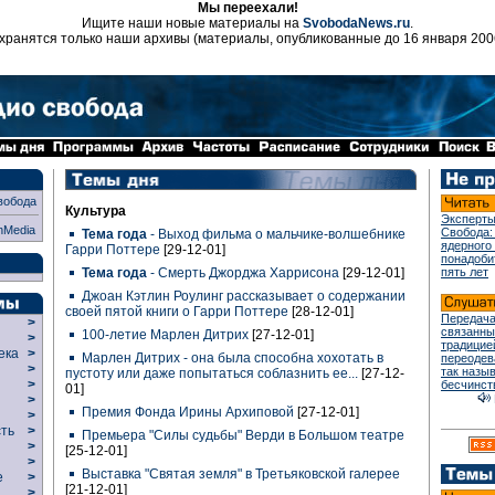
Мы переехали!
Ищите наши новые материалы на
SvobodaNews.ru
.
хранятся только наши архивы (материалы, опубликованные до 16 января 200
вобода
Культура
Эксперты
nMedia
Свобода:
Тема года
- Выход фильма о мальчике-волшебнике
ядерного
Гарри Поттере
[29-12-01]
понадоби
Тема года
- Смерть Джорджа Харрисона
[29-12-01]
пять лет
Джоан Кэтлин Роулинг рассказывает о содержании
своей пятой книги о Гарри Поттере
[28-12-01]
Передача
>
связанны
100-летие Марлен Дитрих
[27-12-01]
>
традицие
века
>
Марлен Дитрих - она была способна хохотать в
переодев
>
так назы
пустоту или даже попытаться соблазнить ее...
[27-12-
р
>
бесчинст
01]
>
Премия Фонда Ирины Архиповой
[27-12-01]
>
сть
>
Премьера "Силы судьбы" Верди в Большом театре
>
[25-12-01]
>
Выставка "Святая земля" в Третьяковской галерее
ие
>
[21-12-01]
>