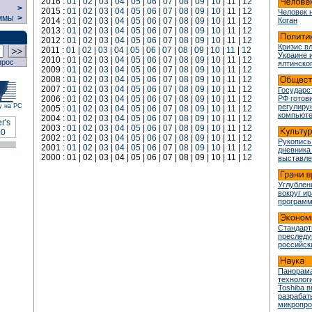
2016 :
01
|
02
|
03
|
04
|
05
|
06
|
07
|
08
|
09
|
10
|
11
|
12
>
2015 :
01
|
02
|
03
|
04
|
05
|
06
|
07
|
08
|
09
|
10
|
11
|
12
Человек 
ммы
>
2014 :
01
|
02
|
03
|
04
|
05
|
06
|
07
|
08
|
09
|
10
|
11
|
12
Коган
2013 :
01
|
02
|
03
|
04
|
05
|
06
|
07
|
08
|
09
|
10
|
11
|
12
2012 :
01
|
02
|
03
|
04
|
05
|
06
|
07
|
08
|
09
|
10
|
11
|
12
Кризис в
2011 :
01
|
02
|
03
|
04
|
05
|
06
|
07
|
08
|
09
|
10
|
11
|
12
Украине 
2010 :
01
|
02
|
03
|
04
|
05
|
06
|
07
|
08
|
09
|
10
|
11
|
12
прос
ялтинско
2009 :
01
|
02
|
03
|
04
|
05
|
06
|
07
|
08
|
09
|
10
|
11
|
12
2008 :
01
|
02
|
03
|
04
|
05
|
06
|
07
|
08
|
09
|
10
|
11
|
12
2007 :
01
|
02
|
03
|
04
|
05
|
06
|
07
|
08
|
09
|
10
|
11
|
12
Государс
2006 :
01
|
02
|
03
|
04
|
05
|
06
|
07
|
08
|
09
|
10
|
11
|
12
РФ готови
у на РС
регулир
2005 :
01
|
02
|
03
|
04
|
05
|
06
|
07
|
08
|
09
|
10
|
11
|
12
компьюте
2004 :
01
|
02
|
03
|
04
|
05
|
06
|
07
|
08
|
09
|
10
|
11
|
12
2003 :
01
|
02
|
03
|
04
|
05
|
06
|
07
|
08
|
09
|
10
|
11
|
12
2002 :
01
|
02
|
03
|
04
|
05
|
06
|
07
|
08
|
09
|
10
|
11
|
12
Рукопись
2001 :
01
|
02
|
03
|
04
|
05
|
06
|
07
|
08
|
09
|
10
|
11
|
12
дневника
2000 : 01 | 02 | 03 | 04 | 05 | 06 | 07 | 08 | 09 | 10 | 11 |
12
выставле
Углублен
вокруг и
програм
Стандарт
преслед
российск
Панорама
технологи
Toshiba 
разрабат
микропр