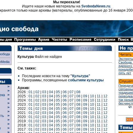
Мы переехали!
Ищите наши новые материалы на
SvobodaNews.ru
.
хранятся только наши архивы (материалы, опубликованные до 16 января 200
вобода
Культура
Файл не найден
Эксперты
nMedia
Свобода:
ядерного
См. также:
понадоби
пять лет
Последние новости на тему
"Культура"
Программы, посвященные
событиям культуры
Передача
>
Архив:
связанны
>
2026 :
01
|
02
|
03
|
04
|
05
|
06
|
07
|
08
традицие
века
>
2025 :
01
|
02
|
03
|
04
|
05
|
06
|
07
|
08
|
09
|
10
|
11
|
12
переодев
>
так назы
2024 :
01
|
02
|
03
|
04
|
05
|
06
|
07
|
08
|
09
|
10
|
11
|
12
р
>
бесчинст
2023 :
01
|
02
|
03
|
04
|
05
|
06
|
07
|
08
|
09
|
10
|
11
|
12
>
2022 :
01
|
02
|
03
|
04
|
05
|
06
|
07
|
08
|
09
|
10
|
11
|
12
>
2021 :
01
|
02
|
03
|
04
|
05
|
06
|
07
|
08
|
09
|
10
|
11
|
12
сть
>
2020 :
01
|
02
|
03
|
04
|
05
|
06
|
07
|
08
|
09
|
10
|
11
|
12
>
2019 :
01
|
02
|
03
|
04
|
05
|
06
|
07
|
08
|
09
|
10
|
11
|
12
>
2018 :
01
|
02
|
03
|
04
|
05
|
06
|
07
|
08
|
09
|
10
|
11
|
12
ие
>
2017 :
01
|
02
|
03
|
04
|
05
|
06
|
07
|
08
|
09
|
10
|
11
|
12
>