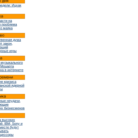
недели: Ицхак
ласти на
и проблема
го маяка
твенная дума
т закон,
ующий
рные игры
 музыкального
 Моцарта
на в интернете
ие кризиса
ранской ядерной
мы
ные неудачи,
ующие
их бизнесменов
 высоких
й. IBM, Sony и
вместе будут
ывать
оцессоры