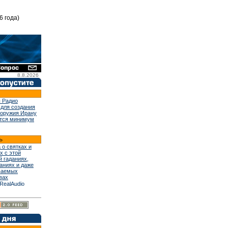
6 года)
8.8.2026
 Радио
 для создания
 оружия Ирану
тся минимум
 о святках и
х с этой
й гаданиях,
аниях и даже
ваемых
вах
RealAudio