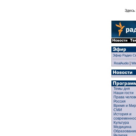
Здесь 
Эфир Радио С
|
RealAudio
Wi
Темы дня
Наши гости
Права чело
Россия
Время и Ми
СМИ
История и
современно
Культура
Медицина
Образован
Религия