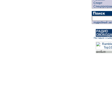
Спорт
Спецпрогра
подробный за
Поставьте ссылк