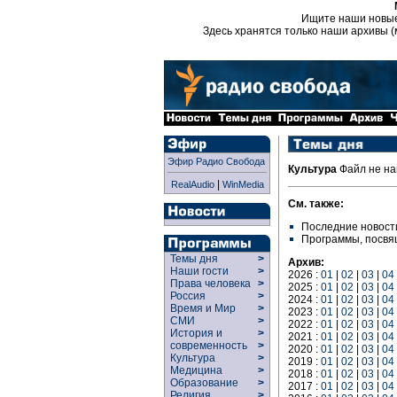
Ищите наши новы
Здесь хранятся только наши архивы (
Эфир Радио Свобода
Культура
Файл не на
|
RealAudio
WinMedia
См. также:
Последние новост
Программы, посв
Темы дня
>
Архив:
Наши гости
>
2026 :
01
|
02
|
03
|
04
Права человека
>
2025 :
01
|
02
|
03
|
04
Россия
>
2024 :
01
|
02
|
03
|
04
Время и Мир
>
2023 :
01
|
02
|
03
|
04
СМИ
>
2022 :
01
|
02
|
03
|
04
История и
>
2021 :
01
|
02
|
03
|
04
современность
>
2020 :
01
|
02
|
03
|
04
Культура
>
2019 :
01
|
02
|
03
|
04
Медицина
>
2018 :
01
|
02
|
03
|
04
Образование
>
2017 :
01
|
02
|
03
|
04
Религия
>