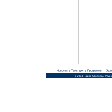
Новости
Темы дня
Программы
Эфи
|
|
|
c 2004 Радио Свобода / Ради