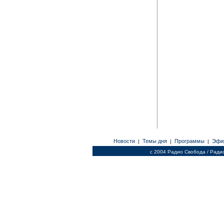
Новости
Темы дня
Программы
Эфи
|
|
|
c 2004 Радио Свобода / Ради