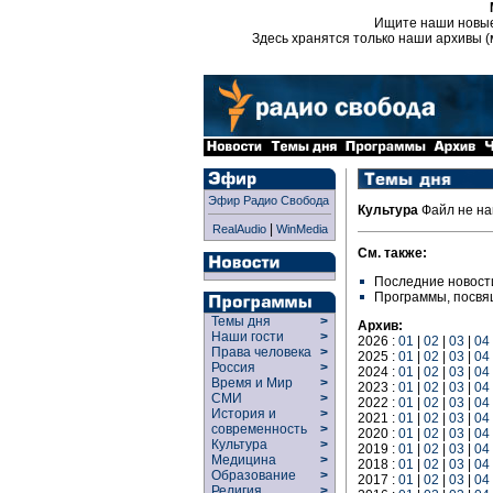
Ищите наши новы
Здесь хранятся только наши архивы (
Эфир Радио Свобода
Культура
Файл не на
|
RealAudio
WinMedia
См. также:
Последние новост
Программы, посв
Темы дня
>
Архив:
Наши гости
>
2026 :
01
|
02
|
03
|
04
Права человека
>
2025 :
01
|
02
|
03
|
04
Россия
>
2024 :
01
|
02
|
03
|
04
Время и Мир
>
2023 :
01
|
02
|
03
|
04
СМИ
>
2022 :
01
|
02
|
03
|
04
История и
>
2021 :
01
|
02
|
03
|
04
современность
>
2020 :
01
|
02
|
03
|
04
Культура
>
2019 :
01
|
02
|
03
|
04
Медицина
>
2018 :
01
|
02
|
03
|
04
Образование
>
2017 :
01
|
02
|
03
|
04
Религия
>