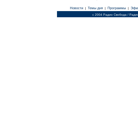
Новости
Темы дня
Программы
Эфи
|
|
|
c 2004 Радио Свобода / Ради