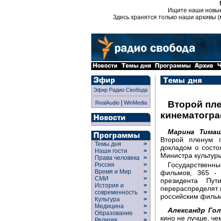
Ищите наши новы
Здесь хранятся только наши архивы (
Эфир Радио Свобода
|
Второй пл
RealAudio
WinMedia
кинематогр
Марина Тимаш
Второй пленум 
Темы дня
>
докладом о состо
Наши гости
>
Министра культуры
Права человека
>
Государственны
Россия
>
Время и Мир
>
фильмов, 365 - 
СМИ
>
президента Пут
История и
>
перераспределят в
современность
>
российским фильма
Культура
>
Медицина
>
Александр Гол
Образование
>
кино не лучше, че
Религия
>