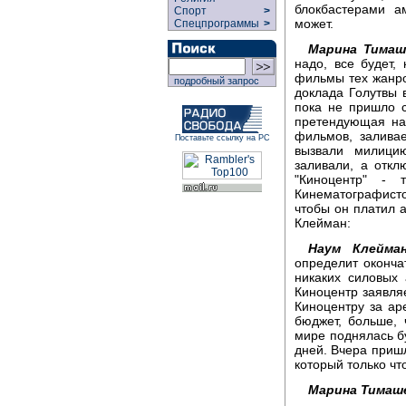
блокбастерами а
Спорт
>
может.
Спецпрограммы
>
Марина Тимаш
надо, все будет,
фильмы тех жанро
подробный запрос
доклада Голутвы 
пока не пришло с
претендующая на
фильмов, залива
Поставьте ссылку на РС
вызвали милици
заливали, а откл
"Киноцентр" - 
Кинематографисто
чтобы он платил 
Клейман:
Наум Клейман
определит оконча
никаких силовых
Киноцентр заявляе
Киноцентру за аре
бюджет, больше, 
мире поднялась бу
дней. Вчера приш
который только чт
Марина Тимаш