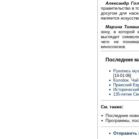
Александр Гол
правительство в т
досугом для насе
является искусств
Марина Тимаш
зону, в которой 
выглядит символ
чего не понима
киносоюзов.
Последние м
Рукопись муз
[14-01-06]
Колобок. Чай
Пражский Евр
Исторический
135-летие Св
См. также:
Последние ново
Программы, по
Отправить 