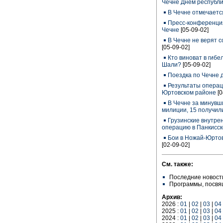
Чечне Днем республ
В Чечне отмечаетс
Пресс-конференция
Чечне
[05-09-02]
В Чечне не верят 
[05-09-02]
Кто виноват в гибе
Шали?
[05-09-02]
Поездка по Чечне
Результаты операц
Юртовском районе
[
В Чечне за минувши
милиции, 15 получил
Грузинские внутре
операцию в Панкисс
Бои в Ножай-Юртов
[02-09-02]
См. также:
Последние новост
Программы, посв
Архив:
2026 :
01
|
02
|
03
|
04
2025 :
01
|
02
|
03
|
04
2024 :
01
|
02
|
03
|
04