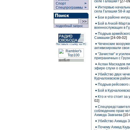
селе Галашки?
[27-09
Спорт
>
Интервью начальн
Спецпрограммы
>
села Галашки 58-й а
Бои в районе ингу
Бой в Ачхой-Марта
подробный запрос
военнослужащих в Г
Подрыв армейского
Самашки
[24-09-02]
Чеченские вооруж
Поставьте ссылку на РС
активизировали свои
"Зачистки" и усил
приграничных с Груз
Аслан Масхадов ли
эфире слухи о своей
Убийство двух чеч
Курчалоевском райо
Подрыв рейсового 
Бой в Курчалоевск
Кто и что стоит за
02]
Спецпредставитель
соблюдению прав чел
Ахмеда Завгаева
[10-
Убийство Ахмада З
Почему Ахмад Кады