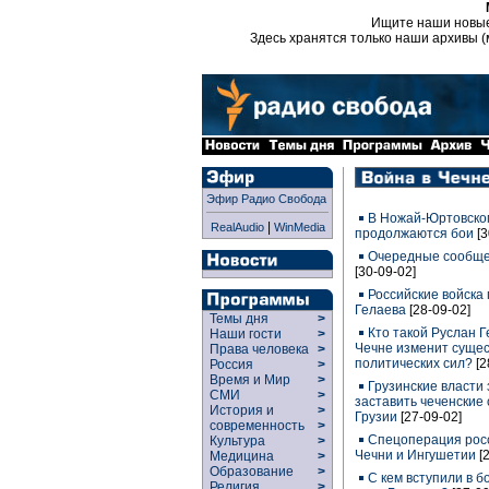
Ищите наши новы
Здесь хранятся только наши архивы (
Эфир Радио Свобода
В Ножай-Юртовском
|
RealAudio
WinMedia
продолжаются бои
[
Очередные сообще
[30-09-02]
Российские войска
Гелаева
[28-09-02]
Темы дня
>
Кто такой Руслан Г
Наши гости
>
Чечне изменит суще
Права человека
>
политических сил?
[2
Россия
>
Время и Мир
>
Грузинские власти 
СМИ
>
заставить чеченские
История и
>
Грузии
[27-09-02]
современность
>
Спецоперация росс
Культура
>
Чечни и Ингушетии
[
Медицина
>
Образование
>
С кем вступили в б
Религия
>