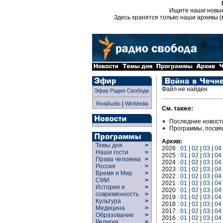
Ищите наши новы
Здесь хранятся только наши архивы (
Файл не найден
Эфир Радио Свобода
|
RealAudio
WinMedia
См. также:
Последние новост
Программы, посв
Архив:
Темы дня
>
2026 :
01
|
02
|
03
|
04
Наши гости
>
2025 :
01
|
02
|
03
|
04
Права человека
>
2024 :
01
|
02
|
03
|
04
Россия
>
2023 :
01
|
02
|
03
|
04
Время и Мир
>
2022 :
01
|
02
|
03
|
04
СМИ
>
2021 :
01
|
02
|
03
|
04
История и
>
2020 :
01
|
02
|
03
|
04
современность
>
2019 :
01
|
02
|
03
|
04
Культура
>
2018 :
01
|
02
|
03
|
04
Медицина
>
2017 :
01
|
02
|
03
|
04
Образование
>
2016 :
01
|
02
|
03
|
04
Религия
>