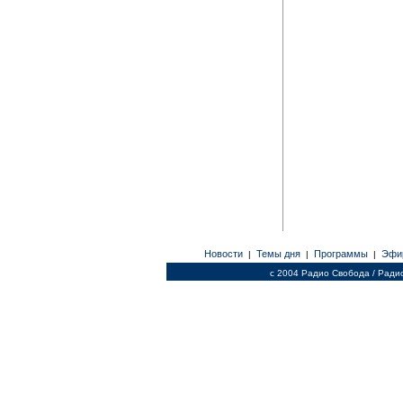
Новости
Темы дня
Программы
Эфи
|
|
|
c 2004 Радио Свобода / Ради