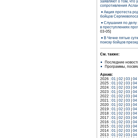
заявляют о том, что 
сопротивления Асла
Акция протеста ро
бойцов Сергиевопос
Слушания по делу 
в преступлениях про
03-05]
В Чечне пятые сут
поиску бойцов прези
См. также:
Последние новост
Программы, посв
Архив:
2026 :
01
|
02
|
03
|
04
2025 :
01
|
02
|
03
|
04
2024 :
01
|
02
|
03
|
04
2023 :
01
|
02
|
03
|
04
2022 :
01
|
02
|
03
|
04
2021 :
01
|
02
|
03
|
04
2020 :
01
|
02
|
03
|
04
2019 :
01
|
02
|
03
|
04
2018 :
01
|
02
|
03
|
04
2017 :
01
|
02
|
03
|
04
2016 :
01
|
02
|
03
|
04
2015 :
01
|
02
|
03
|
04
2014 :
01
|
02
|
03
|
04
2013 :
01
|
02
|
03
|
04