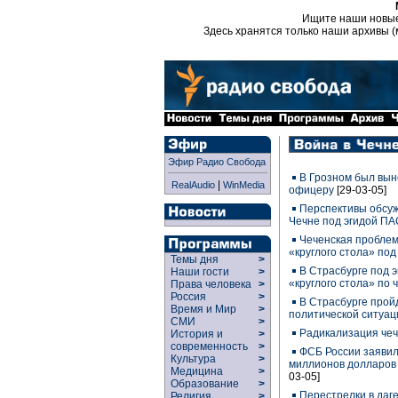
Ищите наши новы
Здесь хранятся только наши архивы (
Эфир Радио Свобода
В Грозном был вын
|
RealAudio
WinMedia
офицеру
[29-03-05]
Перспективы обсуж
Чечне под эгидой П
Чеченская проблем
«круглого стола» по
Темы дня
>
В Страсбурге под 
Наши гости
>
«круглого стола» по
Права человека
>
Россия
>
В Страсбурге прой
Время и Мир
>
политической ситуац
СМИ
>
Радикализация чеч
История и
>
современность
>
ФСБ России заявил
Культура
>
миллионов долларов
Медицина
>
03-05]
Образование
>
Перестрелки в даг
Религия
>