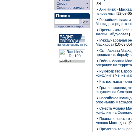
05]
Спорт
>
Спецпрограммы
>
Анн Нива: «Масхад
человеком»
[12-03-05
Российские власти
Масхадова родствен
подробный запрос
Преемником Аслан
Халим Сайдуллаев
[
Международная ре
Масхадова
[10-03-05]
Поставьте ссылку на РС
Сын Аслана Масхад
продолжить борьбу з
Гибель Аслана Мас
операции на террит
Руководство Еврос
конфликт в Чечне ми
Кто возглавит чеч
Грызлов заявил, ч
ситуация на Северно
Российское команд
опознанию Масхадова
Смерть Аслана Ма
конфликт на Северно
Планы чеченского 
Аслана Масхадова
[0
Представители рос