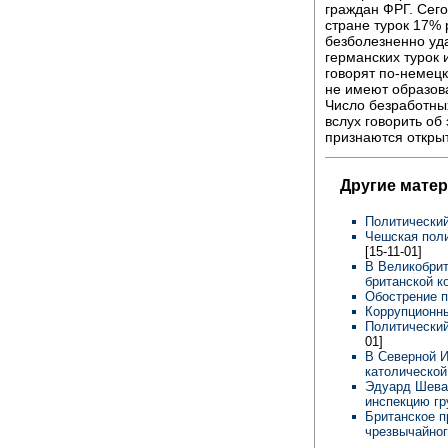
граждан ФРГ. Сег
стране турок 17% 
безболезненно уд
германских турок 
говорят по-немецк
не имеют образова
Число безработны
вслух говорить об
признаются откры
Другие мате
Политический
Чешская поли
[15-11-01]
В Великобрит
британской к
Обострение п
Коррупционн
Политически
01]
В Северной 
католической
Эдуард Шева
инспекцию гр
Британское п
чрезвычайно