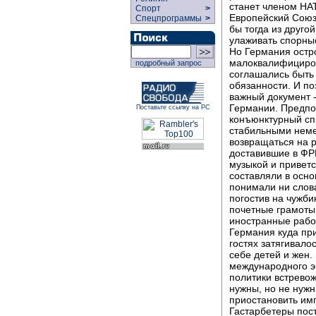
станет членом НАТ
Спорт
>
Европейский Союз,
Спецпрограммы
>
бы тогда из друго
улаживать спорные
Но Германия остр
малоквалифициров
подробный запрос
соглашались быть
обязанности. И по
важный документ -
Германии. Предпо
Поставьте ссылку на РС
конъюнктурный сп
стабильными неме
возвращаться на 
доставившие в ФРГ
музыкой и привет
составляли в осно
понимали ни слова
погостив на чужб
почетные грамоты
иностранные рабо
Германия куда при
гостях затягивало
себе детей и жен.
международного э
политики встревож
нужны, но не нужн
приостановить имп
Гастарбетеры пос