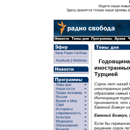
Ищите наши новы
Здесь хранятся только наши архивы (
Эфир Радио Свобода
|
Годовщина
RealAudio
WinMedia
иностранных
Турцией
Сорок лет назад 
Темы дня
>
иностранных рабо
Наши гости
>
образовав самый 
Права человека
>
Россия
>
Интеграция турок
Время и Мир
>
признается, что 
СМИ
>
Евгений Бовкун из
История и
>
современность
>
Евгений Бовкун,
Культура
>
Медицина
>
Если бы германск
Образование
>
решение сорок лет
Религия
>