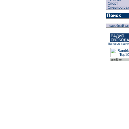
Спорт
Спецпрогра
подробный за
Поставьте ссылк