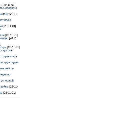
..
[29-11-01]
ера Северного
нистану
[29-11-
ают идею
рью
[29-11-01]
ан
бани
[28-11-01]
граждан
[28-11-
1]
абаде
[28-11-01]
ся достичь
 отправиться
их групп даже
ренцией по
енции по
 успешной,
й войны
[26-11-
лам
[26-11-01]