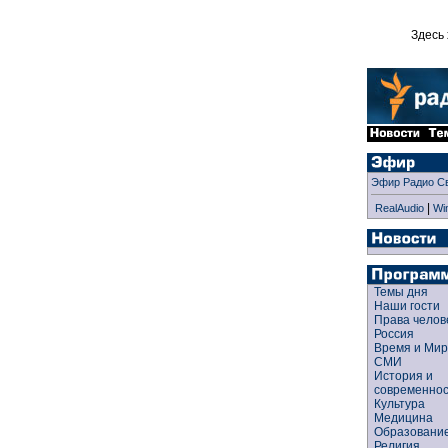
Здесь 
Эфир Радио С
|
RealAudio
Wi
Темы дня
Наши гости
Права чело
Россия
Время и Ми
СМИ
История и
современно
Культура
Медицина
Образован
Религия