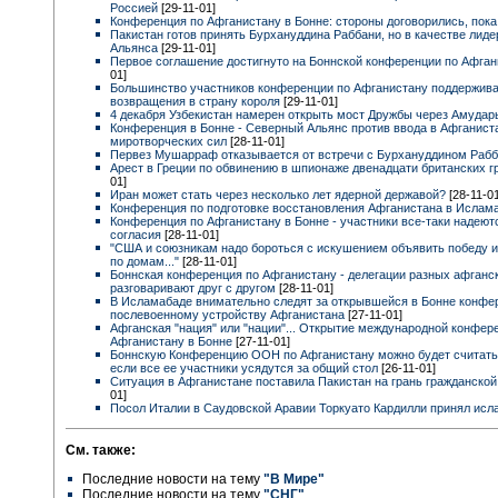
Россией
[29-11-01]
Конференция по Афганистану в Бонне: стороны договорились, пока.
Пакистан готов принять Бурхануддина Раббани, но в качестве лид
Альянса
[29-11-01]
Первое соглашение достигнуто на Боннской конференции по Афга
01]
Большинство участников конференции по Афганистану поддержив
возвращения в страну короля
[29-11-01]
4 декабря Узбекистан намерен открыть мост Дружбы через Амуда
Конференция в Бонне - Северный Альянс против ввода в Афганист
миротворческих сил
[28-11-01]
Первез Мушарраф отказывается от встречи с Бурхануддином Раб
Арест в Греции по обвинению в шпионаже двенадцати британских 
01]
Иран может стать через несколько лет ядерной державой?
[28-11-0
Конференция по подготовке восстановления Афганистана в Ислам
Конференция по Афганистану в Бонне - участники все-таки надеют
согласия
[28-11-01]
"США и союзникам надо бороться с искушением объявить победу и
по домам..."
[28-11-01]
Боннская конференция по Афганистану - делегации разных афганск
разговаривают друг с другом
[28-11-01]
В Исламабаде внимательно следят за открывшейся в Бонне конфе
послевоенному устройству Афганистана
[27-11-01]
Афганская "нация" или "нации"... Открытие международной конфер
Афганистану в Бонне
[27-11-01]
Боннскую Конференцию ООН по Афганистану можно будет считать
если все ее участники усядутся за общий стол
[26-11-01]
Ситуация в Афганистане поставила Пакистан на грань гражданско
01]
Посол Италии в Саудовской Аравии Торкуато Кардилли принял ис
См. также:
Последние новости на тему
"В Мире"
Последние новости на тему
"СНГ"