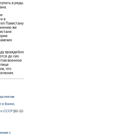
тупить в ряды
ана.
ие
и в
тил Пакистану
 мнению же
нистане
тории
ламских
жду враждебно
тся до сих
этом военное
улице
ов, что
селения.
ерспектив
 в Бонне,
его СССР
[01-12-
жении с