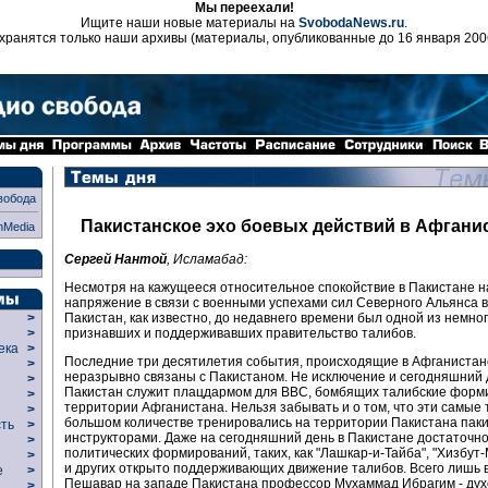
Мы переехали!
Ищите наши новые материалы на
SvobodaNews.ru
.
хранятся только наши архивы (материалы, опубликованные до 16 января 200
вобода
Пакистанское эхо боевых действий в Афгани
nMedia
Сергей Нантой
, Исламабад:
Несмотря на кажущееся относительное спокойствие в Пакистане н
напряжение в связи с военными успехами сил Северного Альянса в
Пакистан, как известно, до недавнего времени был одной из немног
>
признавших и поддерживавших правительство талибов.
>
века
>
Последние три десятилетия события, происходящие в Афганистан
>
неразрывно связаны с Пакистаном. Не исключение и сегодняшний д
р
>
Пакистан служит плацдармом для ВВС, бомбящих талибские форм
>
территории Афганистана. Нельзя забывать и о том, что эти самые 
>
большом количестве тренировались на территории Пакистана пак
сть
>
инструкторами. Даже на сегодняшний день в Пакистане достаточно
>
политических формирований, таких, как "Лашкар-и-Тайба", "Хизбут
>
и других открыто поддерживающих движение талибов. Всего лишь в
ие
>
Пешавар на западе Пакистана профессор Мухаммад Ибрагим - дух
>