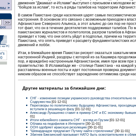
движения "Джамаат-и-Ислами" выступил с призывом к молодежи вс
>
"бойцов за ислам", то есть в ряды талибов на территории Афганист
ммы
>
В самом Пакистане среди населения царят самые пессимистическ
настроения. В основном это связано с возможным приходом к власт
Афганистане Северного Альянса, а этот альянс до сих пор не прос
прос
тот факт, что он в течение десятилетия поддерживал талибов. По
пакистанских журналистов и политологов, разгром талибов в Афга
приведет к тому, что они опять уйдут в подполье, причем на терри
Пакистана, что опять приведет к расцвету фундаменталистских ис
движений и лобби.
у на РС
Итак, в ближайшее время Пакистан рискует оказаться зажатым ме
настроенной Индией, раздоры с которой из-за Кашмира продолжаю
пор, и враждебно настроенным Афганистаном, имея при всем при 
правительство. В Исламабаде же - столице Пакистана - на каждой 
расставлены военные посты и идет постоянная проверка документ
никоим образом не способствует зарождению оптимизма среди на
Другие материалы за ближайшие дни:
СНГ - изменение позиции украинского руководства относительно п
Содружества
[01-12-01]
Переговоры по политическому будущему Афганистана, проходящие
вступили в решающую фазу
[01-12-01]
Александр Лукашенко ставит в пример СНГ и ЕС экономику бывш
01]
Итоги юбилейного саммита СНГ - взгляд из Грузии
[01-12-01]
Облава на педофилов в Интернете
[30-11-01]
ООН одобряет иракскую резолюцию
[30-11-01]
"Шеварднадзе предлагает Путину найти стрелочника"
[30-11-01]
Збигнев Бжезинский призывает НАТО быть осмотрительнее в сбли