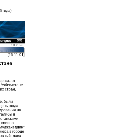
6 года)
7.8.2026
[26-11-01]
стане
арастает
 Узбекистане.
их стран,
е, были
ень, когда
ирования на
талибы в
истанскими
 военно-
-Муджахеддин"
чера в городе
овный глава