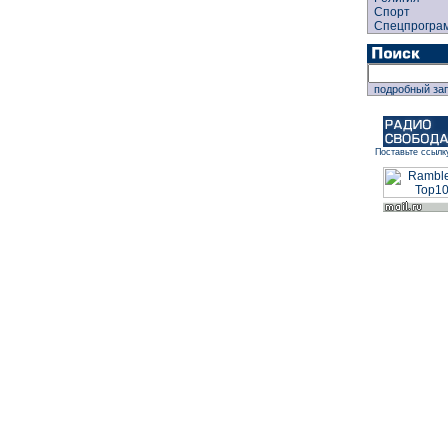
Спорт
Спецпрогра
подробный за
Поставьте ссылк