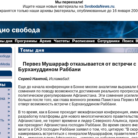
Мы переехали!
Ищите наши новые материалы на
SvobodaNews.ru
.
хранятся только наши архивы (материалы, опубликованные до 16 января 200
вобода
Первез Мушарраф отказывается от встречи с
nMedia
Бурхануддином Раббани
Сергей Нантой,
Исламабад:
Еще до начала конференции в Бонне многие аналитики выражали
>
сомнения по поводу возможности достижения реального прогресса
>
политическом урегулировании Афганистана. Эти сомнения усилил
века
>
больше после того, как глава военного режима Пакистана Первез
>
отверг возможность встречи с Бурхануддином Раббани.
р
>
>
В то время, как в Бонне проходит межафганская конференция, им
>
разработку платформы для нового многоэтнического правительств
сть
>
Афганистане, не теряет времени и лидер Северного Альянса, пр
>
как президент Афганистана господин Раббани. Во время своего вч
>
визита в ОАЭ господин Раббани заявил о том, что, цитирую: "В ско
ие
>
намереваюсь встретиться с генералом Мушаррафом, правителем П
>
Мы, - имеется в виду Афганистан, - никогда не забудем помощь, ок