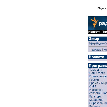
Здесь 
Эфир Радио С
|
RealAudio
Wi
Темы дня
Наши гости
Права чело
Россия
Время и Ми
СМИ
История и
современно
Культура
Медицина
Образован
Религия