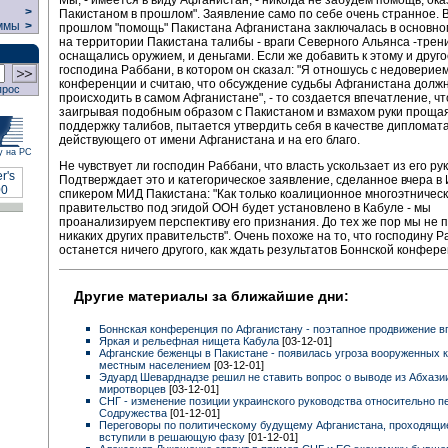
>
Пакистаном в прошлом". Заявление само по себе очень странное. 
ммы
>
прошлом "помощь" Пакистана Афганистана заключалась в основном
на территории Пакистана талибы - враги Северного Альянса -трен
оснащались оружием, и деньгами. Если же добавить к этому и друг
господина Раббани, в котором он сказал: "Я отношусь с недоверие
конференции и считаю, что обсуждение судьбы Афганистана долж
прос
происходить в самом Афганистане", - то создается впечатление, ч
заигрывая подобным образом с Пакистаном и взмахом руки проща
поддержку талибов, пытается утвердить себя в качестве дипломата
действующего от имени Афганистана и на его благо.
у на РС
Не чувствует ли господин Раббани, что власть ускользает из его ру
Подтверждает это и категорическое заявление, сделанное вчера в
спикером МИД Пакистана: "Как только коалиционное многоэтничес
правительство под эгидой ООН будет установлено в Кабуле - мы
проанализируем перспективу его признания. До тех же пор мы не 
никаких других правительств". Очень похоже на то, что господину 
останется ничего другого, как ждать результатов Боннской конфере
Другие материалы за ближайшие дни:
Боннская конференция по Афганистану - поэтапное продвижение 
Яркая и рельефная нищета Кабула
[03-12-01]
Афганские беженцы в Пакистане - появилась угроза вооруженных 
местным населением
[03-12-01]
Эдуард Шеварднадзе решил не ставить вопрос о выводе из Абхази
миротворцев
[03-12-01]
СНГ - изменение позиции украинского руководства относительно п
Содружества
[01-12-01]
Переговоры по политическому будущему Афганистана, проходящие
вступили в решающую фазу
[01-12-01]