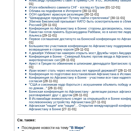
Александр Лукашенко ставит в пример СНГ и ЕС экономику бывш
01]
Итоги юбилейного саммита СНГ - взгляд из Грузии
[01-12-01]
Облава на педофилов в Интернете
[30-11-01]
ООН одобряет иракскую резолюцию
[30-11-01]
"Шеварднадзе предлагает Путину найти стрелочника"
[30-11-01]
Збигнев Бжезинский призывает НАТО быть осмотрительнее в сбли
Россией
[29-11-01]
Конференция по Афганистану в Бонне: стороны договорились, пока.
Пакистан готов принять Бурхануддина Раббани, но в качестве лид
Альянса
[29-11-01]
Первое соглашение достигнуто на Боннской конференции по Афга
01]
Большинство участников конференции по Афганистану поддержив
возвращения в страну короля
[29-11-01]
4 декабря Узбекистан намерен открыть мост Дружбы через Амуда
Конференция в Бонне - Северный Альянс против ввода в Афганист
миротворческих сил
[28-11-01]
Арест в Греции по обвинению в шпионаже двенадцати британских 
01]
Иран может стать через несколько лет ядерной державой?
[28-11-0
Конференция по подготовке восстановления Афганистана в Ислам
Конференция по Афганистану в Бонне - участники все-таки надеют
согласия
[28-11-01]
"США и союзникам надо бороться с искушением объявить победу и
по домам..."
[28-11-01]
Боннская конференция по Афганистану - делегации разных афганск
разговаривают друг с другом
[28-11-01]
В Исламабаде внимательно следят за открывшейся в Бонне конфе
послевоенному устройству Афганистана
[27-11-01]
Афганская "нация" или "нации"... Открытие международной конфер
Афганистану в Бонне
[27-11-01]
См. также:
Последние новости на тему
"В Мире"