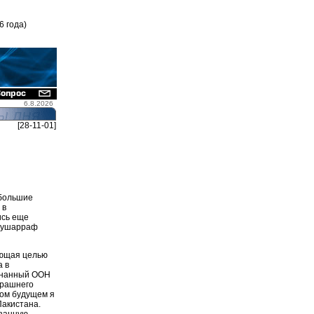
6 года)
6.8.2026
[28-11-01]
 большие
 в
ись еще
 Мушарраф
еющая целью
а в
изнанный ООН
ерашнего
ром будущем я
акистана.
азанную