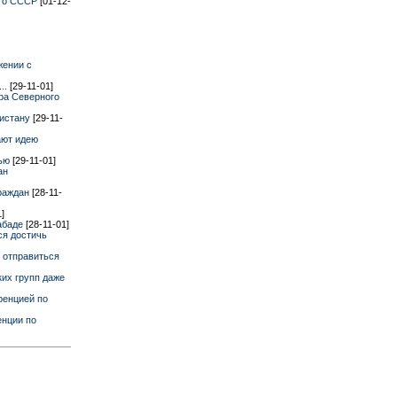
его СССР
[01-12-
жении с
..
[29-11-01]
ера Северного
нистану
[29-11-
ают идею
рью
[29-11-01]
ан
граждан
[28-11-
1]
абаде
[28-11-01]
ся достичь
 отправиться
их групп даже
ренцией по
енции по