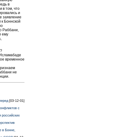
Ведь в
 в том, что
ировались и
ое заявление
м к Боннской
но
то Раббани,
я ему
,
к?
 Исламабаде
кое временное
признаем
Раббани не
нции.
вперед
[03-12-01]
конфликтов с
и российских
ерспектив
 в Бонне,