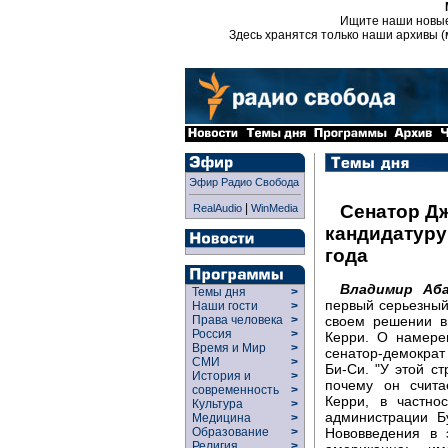
Ищите наши новы
Здесь хранятся только наши архивы (
Эфир Радио Свобода
|
Сенатор Д
RealAudio
WinMedia
кандидатуру
года
Владимир Аба
Темы дня
>
первый серьезный
Наши гости
>
своем решении в
Права человека
>
Россия
>
Керри. О намере
Время и Мир
>
сенатор-демократ 
СМИ
>
Би-Си. "У этой ст
История и
>
почему он счит
современность
>
Керри, в частно
Культура
>
администрации 
Медицина
>
Нововведения в 
Образование
>
Религия
>