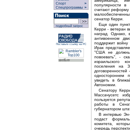
американца; и
Спорт
>
популярности в 
Спецпрограммы
>
считают реформу
малообеспеченным
сенатор Керри.
Еще один пункт
подробный запрос
Керри - ветеран 
наград. Однако, 
антивоенном дви
поддержит войну 
Поставьте ссылку на РС
Ирак представля
"США не должны 
повоевать", - с
израильского к
поселения на З
договоренностей 
одностороннем п
увидеть в ближа
Автономии.
Сенатору Керри
Массачусетс из
пользуется репута
работы в Сена
губернатором шта
В интервью Эн-
подаст формаль
комитета, котор
очередь перспект