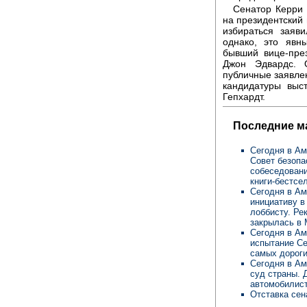
Сенатор Керри 
на президентский 
избираться заяв
однако, это явн
бывший вице-пре
Джон Эдвардс. 
публичные заявлен
кандидатуры выс
Гепхардт.
Последние м
Сегодня в Ам
Совет безопа
собеседовани
книги-бестсе
Сегодня в Ам
инициативу в
лоббисту. Ре
закрылась в 
Сегодня в Ам
испытание Се
самых дороги
Сегодня в Ам
суд страны. 
автомобилис
Отставка сен