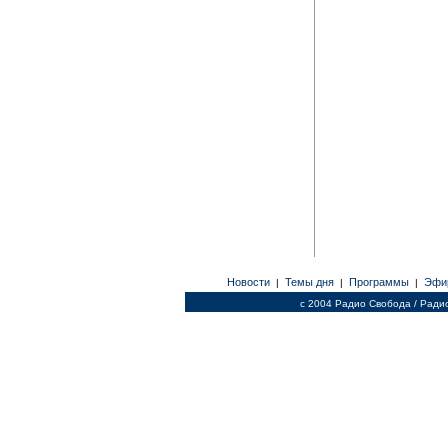
Новости
Темы дня
Программы
Эфи
|
|
|
c 2004 Радио Свобода / Ради