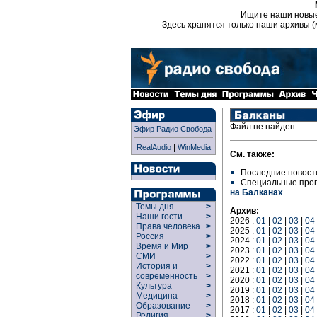
Ищите наши новы
Здесь хранятся только наши архивы (
Файл не найден
Эфир Радио Свобода
|
RealAudio
WinMedia
См. также:
Последние новост
Специальные про
на Балканах
Темы дня
>
Архив:
Наши гости
>
2026 :
01
|
02
|
03
|
04
Права человека
>
2025 :
01
|
02
|
03
|
04
Россия
>
2024 :
01
|
02
|
03
|
04
Время и Мир
>
2023 :
01
|
02
|
03
|
04
СМИ
>
2022 :
01
|
02
|
03
|
04
История и
>
2021 :
01
|
02
|
03
|
04
современность
>
2020 :
01
|
02
|
03
|
04
Культура
>
2019 :
01
|
02
|
03
|
04
Медицина
>
2018 :
01
|
02
|
03
|
04
Образование
>
2017 :
01
|
02
|
03
|
04
Религия
>