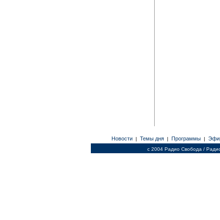
Новости
Темы дня
Программы
Эфи
|
|
|
c 2004 Радио Свобода / Ради