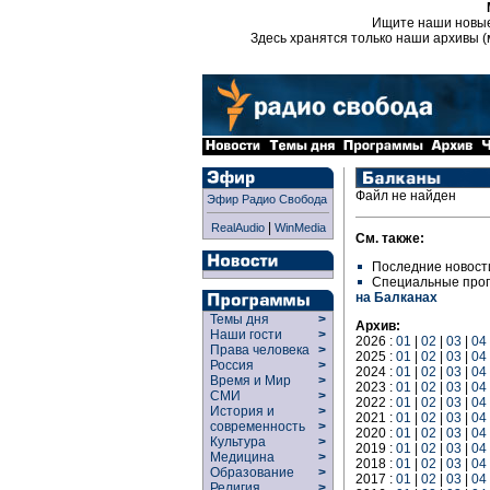
Ищите наши новы
Здесь хранятся только наши архивы (
Файл не найден
Эфир Радио Свобода
|
RealAudio
WinMedia
См. также:
Последние новост
Специальные про
на Балканах
Темы дня
>
Архив:
Наши гости
>
2026 :
01
|
02
|
03
|
04
Права человека
>
2025 :
01
|
02
|
03
|
04
Россия
>
2024 :
01
|
02
|
03
|
04
Время и Мир
>
2023 :
01
|
02
|
03
|
04
СМИ
>
2022 :
01
|
02
|
03
|
04
История и
>
2021 :
01
|
02
|
03
|
04
современность
>
2020 :
01
|
02
|
03
|
04
Культура
>
2019 :
01
|
02
|
03
|
04
Медицина
>
2018 :
01
|
02
|
03
|
04
Образование
>
2017 :
01
|
02
|
03
|
04
Религия
>