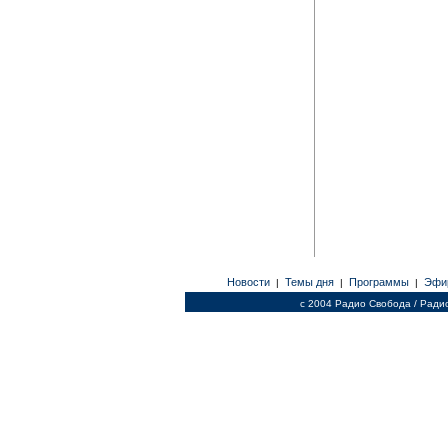
Новости
Темы дня
Программы
Эфи
|
|
|
c 2004 Радио Свобода / Ради