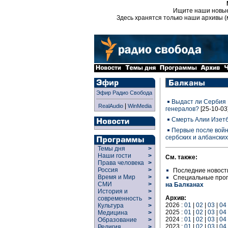
Ищите наши новы
Здесь хранятся только наши архивы (
Эфир Радио Свобода
Выдаст ли Сербия 
|
RealAudio
WinMedia
генералов?
[25-10-03
Смерть Алии Изет
Первые после войн
сербских и албански
Темы дня
>
Наши гости
>
См. также:
Права человека
>
Россия
>
Последние новост
Время и Мир
>
Специальные про
СМИ
>
на Балканах
История и
>
Архив:
современность
>
2026 :
01
|
02
|
03
|
04
Культура
>
2025 :
01
|
02
|
03
|
04
Медицина
>
2024 :
01
|
02
|
03
|
04
Образование
>
2023 :
01
|
02
|
03
|
04
Религия
>