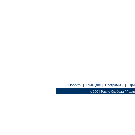
Новости
Темы дня
Программы
Эфи
|
|
|
c 2004 Радио Свобода / Ради