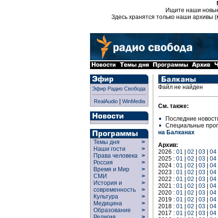
Ищите наши новы
Здесь хранятся только наши архивы (
Файл не найден
Эфир Радио Свобода
|
RealAudio
WinMedia
См. также:
Последние новост
Специальные про
на Балканах
Темы дня
>
Архив:
Наши гости
>
2026 :
01
|
02
|
03
|
04
Права человека
>
2025 :
01
|
02
|
03
|
04
Россия
>
2024 :
01
|
02
|
03
|
04
Время и Мир
>
2023 :
01
|
02
|
03
|
04
СМИ
>
2022 :
01
|
02
|
03
|
04
История и
>
2021 :
01
|
02
|
03
|
04
современность
>
2020 :
01
|
02
|
03
|
04
Культура
>
2019 :
01
|
02
|
03
|
04
Медицина
>
2018 :
01
|
02
|
03
|
04
Образование
>
2017 :
01
|
02
|
03
|
04
Религия
>