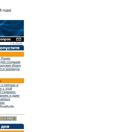
6 года)
7.8.2026
 Радио
 для создания
 оружия Ирану
тся минимум
 о святках и
х с этой
й гаданиях,
аниях и даже
ваемых
вах
RealAudio