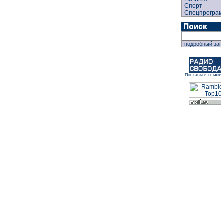
Спорт
Спецпрогра
подробный за
Поставьте ссылк