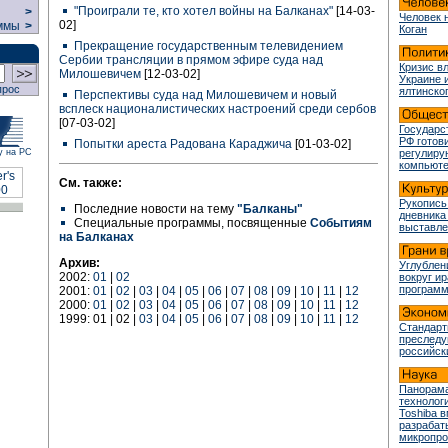
"Проиграли те, кто хотел войны на Балканах"
[14-03-
>
Человек 
02]
ммы
>
Коган
Прекращение государственным телевидением
Сербии трансляции в прямом эфире суда над
Кризис в
Милошевичем
[12-03-02]
Украине 
прос
ялтинско
Перспективы суда над Милошевичем и новый
всплеск националистических настроений среди сербов
[07-03-02]
Государс
РФ готови
Попытки ареста Радована Караджича
[01-03-02]
у на РС
регулир
компьюте
См. также:
Рукопись
Последние новости на тему
"Балканы"
дневника
Специальные программы, посвященные
Событиям
выставле
на Балканах
Архив:
Углублен
2002:
01
|
02
вокруг и
програм
2001:
01
|
02
|
03
|
04
|
05
|
06
|
07
|
08
|
09
|
10
|
11
|
12
2000:
01
|
02
|
03
|
04
|
05
|
06
|
07
|
08
|
09
|
10
|
11
|
12
1999: 01 | 02 |
03
|
04
|
05
|
06
|
07
|
08
|
09
|
10
|
11
|
12
Стандарт
преслед
российск
Панорама
технологи
Toshiba 
разрабат
микропр