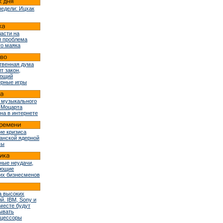
недели: Ицхак
ласти на
и проблема
го маяка
твенная дума
т закон,
ующий
рные игры
 музыкального
 Моцарта
на в интернете
ие кризиса
ранской ядерной
мы
ные неудачи,
ующие
их бизнесменов
 высоких
й. IBM, Sony и
вместе будут
ывать
оцессоры