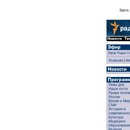
Здесь 
Эфир Радио С
|
RealAudio
Wi
Темы дня
Наши гости
Права чело
Россия
Время и Ми
СМИ
История и
современно
Культура
Медицина
Образован
Религия