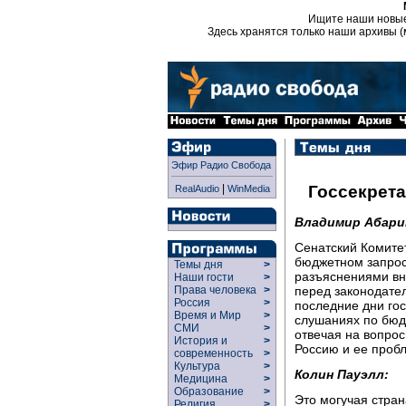
Ищите наши новы
Здесь хранятся только наши архивы (
Эфир Радио Свобода
|
Госсекрет
RealAudio
WinMedia
Владимир Абари
Сенатский Комите
бюджетном запрос
Темы дня
>
разъяснениями вн
Наши гости
>
перед законодате
Права человека
>
Россия
>
последние дни го
Время и Мир
>
слушаниях по бюдж
СМИ
>
отвечая на вопрос
История и
>
Россию и ее проб
современность
>
Культура
>
Колин Пауэлл:
Медицина
>
Образование
>
Это могучая стран
Религия
>