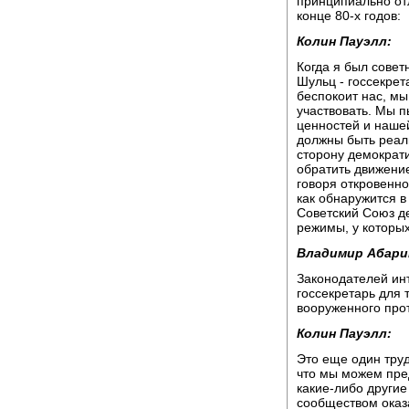
принципиально от
конце 80-х годов:
Колин Пауэлл:
Когда я был сове
Шульц - госсекрет
беспокоит нас, м
участвовать. Мы п
ценностей и наше
должны быть реал
сторону демократи
обратить движение 
говоря откровенно
как обнаружится в
Советский Союз д
режимы, у которых
Владимир Абари
Законодателей ин
госсекретарь для 
вооруженного про
Колин Пауэлл:
Это еще один труд
что мы можем пред
какие-либо другие
сообществом оказа