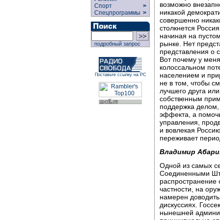
возможно внезапно
Спорт
>
никакой демократи
Спецпрограммы
>
совершенно никак
столкнется Росси
начиная на пустом
рынке. Нет предст
подробный запрос
представления о с
Вот почему у меня
колоссальном пот
населением и при
Поставьте ссылку на РС
не в том, чтобы с
лучшего друга или
собственным прим
поддержка делом,
эффекта, а помоч
управления, продв
и вовлекая Россию
переживает перио
Владимир Абари
Одной из самых с
Соединенными Шта
распространение о
частности, на ору
намерен доводить
дискуссиях. Госсе
нынешней админис