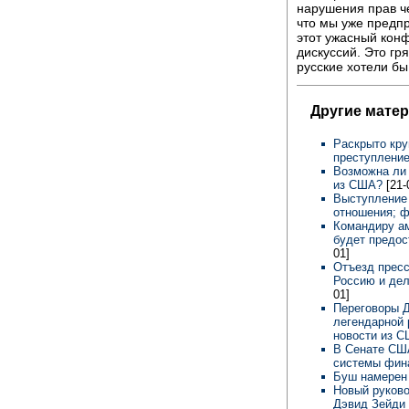
нарушения прав че
что мы уже предп
этот ужасный кон
дискуссий. Это гря
русские хотели бы
Другие мате
Раскрыто кру
преступлени
Возможна ли
из США?
[21-
Выступление
отношения; ф
Командиру ам
будет предос
01]
Отъезд пресс
Россию и дел
01]
Переговоры 
легендарной 
новости из 
В Сенате СШ
системы фин
Буш намерен
Новый руково
Дэвид Зейди 