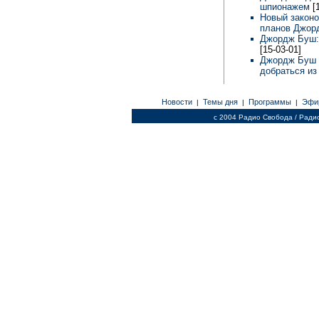
шпионажем
[
Новый законо
планов Джо
Джордж Буш: 
[15-03-01]
Джордж Буш о
добраться из
Новости
Темы дня
Программы
Эфи
|
|
|
c 2004 Радио Свобода / Ради