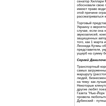
сенатор Хиллари 
обосновали свою п
имеют право води
этой причине огра
рассматриваться 
Торговый предста
Украину о вероятн
случае, если она 
звукозаписей, ком
защищенных автор
того, как 1 марта 
Леонида Кучмы об
представителя, у
ущерб на сумму б
Сергей Данилочк
Транспортный кор
самых загруженны
маршруту (расстоя
людей, бизнесмен
на тему: как лучш
Некоторые клянутс
другие любят поезд
Газета "Нью-Йорк
провела любопытн
Дубинский - путе