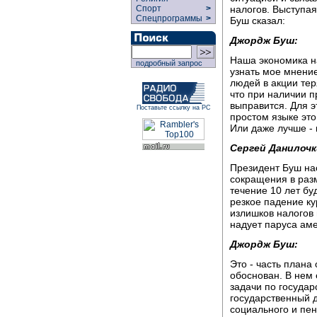
налогов. Выступая
Спорт
>
Спецпрограммы
>
Буш сказал:
Джордж Буш:
Наша экономика на
подробный запрос
узнать мое мнение
людей в акции тер
что при наличии 
выправится. Для э
Поставьте ссылку на РС
простом языке это
Или даже лучше - 
Сергей Данилочк
Президент Буш на
сокращения в раз
течение 10 лет бу
резкое падение к
излишков налогов
надует паруса ам
Джордж Буш:
Это - часть плана
обоснован. В нем
задачи по госуда
государственный 
социального и пе