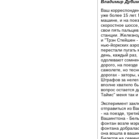
Владимир Дубин
Ваш корреспонден
уже более 15 лет.
машине, и на поез
скоростное шоссе
свои пять пальцев
станции. Железно
и "Трэн Стейшен -
нью-йоркских аэро
перестали пугать 
день, каждый раз,
одолевают сомнени
дорого, на поезде 
самолете, но тесн
дорогах - заторы,
Штрафов за нелега
вполне хватило бы
вопрос остается д
Таймс" меня так и
Эксперимент закл
отправиться из Ва
- на поезде, трет
Вашингтона - Белы
фонтан возле мэри
фонтана добралась
она вошла в вашин
Билетов на семича