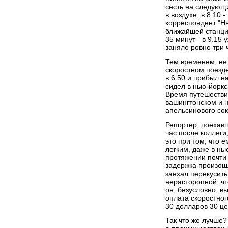
сесть на следующи
в воздухе, в 8.10 
корреспондент "Нь
ближайшей станции
35 минут - в 9.15
заняло ровно три 
Тем временем, ее
скоростном поезде
в 6.50 и прибыл н
сидел в нью-йоркс
Время путешествия
вашингтонском и 
апельсинового сок
Репортер, поехав
час после коллеги,
это при том, что 
легким, даже в нь
протяжении почти 
задержка произошл
заехал перекусит
нерасторопной, чт
он, безусловно, в
оплата скоростног
30 долларов 30 це
Так что же лучше?