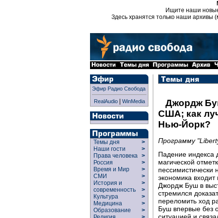
Ищите наши новы
Здесь хранятся только наши архивы (
Эфир Радио Свобода
|
Джордж Бу
RealAudio
WinMedia
США; как лу
Нью-Йорк?
Программу "Liber
Темы дня
>
Наши гости
>
Падение индекса д
Права человека
>
магической отметк
Россия
>
пессимистически 
Время и Мир
>
СМИ
>
экономика входит
История и
>
Джордж Буш в выс
современность
>
стремился доказа
Культура
>
переломить ход ра
Медицина
>
Буш впервые без 
Образование
>
ситуацией и связ
Религия
>