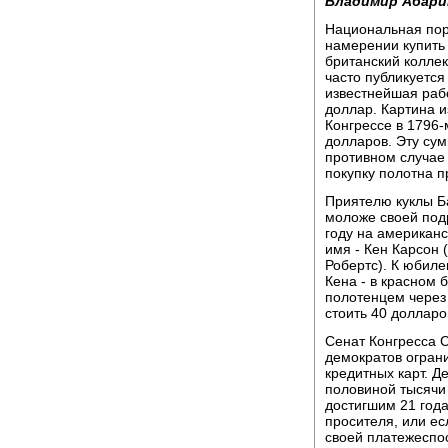
Владимир Абари
Национальная пор
намерении купить
британский коллек
часто публикуется
известнейшая раб
доллар. Картина 
Конгрессе в 1796-
долларов. Эту сум
противном случае 
покупку полотна 
Приятелю куклы Ба
моложе своей под
году на американ
имя - Кен Карсон 
Робертс). К юбиле
Кена - в красном 
полотенцем через 
стоить 40 долларо
Сенат Конгресса 
демократов огран
кредитных карт. Д
половиной тысячи
достигшим 21 года
просителя, или е
своей платежеспос