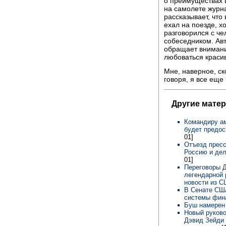
о преимуществах 
на самолете журна
рассказывает, что
ехал на поезде, хо
разговорился с че
собеседником. Авт
обращает внимание
любоваться краси
Мне, наверное, ск
говоря, я все еще 
Другие мате
Командиру ам
будет предос
01]
Отъезд пресс
Россию и дел
01]
Переговоры 
легендарной 
новости из 
В Сенате СШ
системы фин
Буш намерен
Новый руково
Дэвид Зейди 