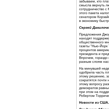
забываем, кто пла
смысла вернуть л
сотрудничество с 
этого пакета нало
сенатором Корзайн
в экономику быстр
Сергей Данилочк
Предложения Джор
находят поддержк
общественного мне
газеты "Нью-Йорк 
процентов америк
президента и пре
Впрочем, гораздо
разным слоям нас
На минувшей неде
одобрила часть п
этому решению, за
сократятся почти 
этому вопросу раз
демократов равны
при этом на подд
Робертом Торриче
Новости из США.