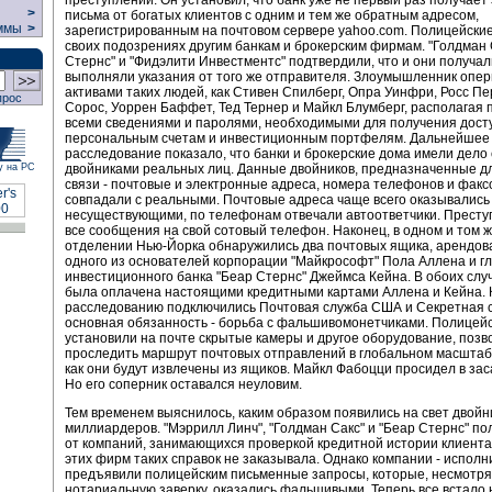
>
письма от богатых клиентов с одним и тем же обратным адресом,
ммы
>
зарегистрированным на почтовом сервере yahoo.com. Полицейски
своих подозрениях другим банкам и брокерским фирмам. "Голдман 
Стернс" и "Фидэлити Инвестментс" подтвердили, что и они получал
выполняли указания от того же отправителя. Злоумышленник опе
активами таких людей, как Стивен Спилберг, Опра Уинфри, Росс П
прос
Сорос, Уоррен Баффет, Тед Тернер и Майкл Блумберг, располагая 
всеми сведениями и паролями, необходимыми для получения досту
персональным счетам и инвестиционным портфелям. Дальнейшее
расследование показало, что банки и брокерские дома имели дело с
двойниками реальных лиц. Данные двойников, предназначенные д
у на РС
связи - почтовые и электронные адреса, номера телефонов и факсо
совпадали с реальными. Почтовые адреса чаще всего оказывались
несуществующими, по телефонам отвечали автоответчики. Престу
все сообщения на свой сотовый телефон. Наконец, в одном и том 
отделении Нью-Йорка обнаружились два почтовых ящика, арендов
одного из основателей корпорации "Майкрософт" Пола Аллена и г
инвестиционного банка "Беар Стернс" Джеймса Кейна. В обоих слу
была оплачена настоящими кредитными картами Аллена и Кейна. 
расследованию подключились Почтовая служба США и Секретная с
основная обязанность - борьба с фальшивомонетчиками. Полицей
установили на почте скрытые камеры и другое оборудование, поз
проследить маршрут почтовых отправлений в глобальном масштабе
как они будут извлечены из ящиков. Майкл Фабоцци просидел в зас
Но его соперник оставался неуловим.
Тем временем выяснилось, каким образом появились на свет двойн
миллиардеров. "Мэррилл Линч", "Голдман Сакс" и "Беар Стернс" по
от компаний, занимающихся проверкой кредитной истории клиента.
этих фирм таких справок не заказывала. Однако компании - исполн
предъявили полицейским письменные запросы, которые, несмотря
нотариальную заверку, оказались фальшивыми. Теперь все встало н