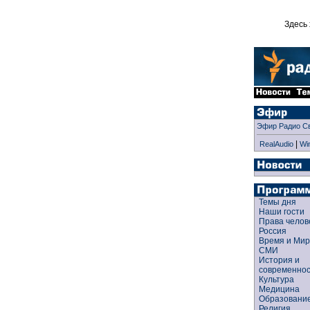
Здесь 
Эфир Радио С
|
RealAudio
Wi
Темы дня
Наши гости
Права чело
Россия
Время и Ми
СМИ
История и
современно
Культура
Медицина
Образован
Религия