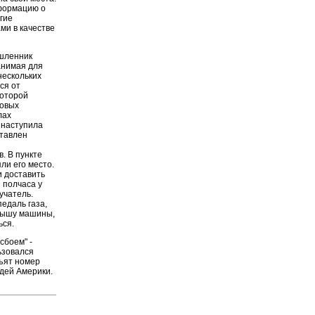
формацию о
гие
ми в качестве
ышленник
анимая для
нескольких
ся от
которой
товых
лах
 наступила
ставлен
. В пункте
ли его место.
и доставить
 полчаса у
учатель.
едаль газа,
крышу машины,
ься.
сбоем" -
ьзовался
зъят номер
юдей Америки.