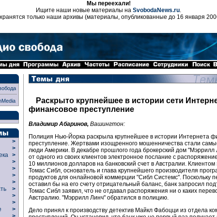
Мы переехали!
Ищите наши новые материалы на
SvobodaNews.ru
.
хранятся только наши архивы (материалы, опубликованные до 16 января 200
вобода
Раскрыто крупнейшее в истории сети Интерн
nMedia
финансовое преступление
Владимир Абаринов,
Вашингтон:
Полиция Нью-Йорка раскрыла крупнейшее в истории Интернета ф
>
преступление. Жертвами изощренного мошенничества стали самы
>
люди Америки. В декабре прошлого года брокерский дом "Мэррилл 
века
>
от одного из своих клиентов электронное послание с распоряжени
>
10 миллионов долларов на банковский счет в Австралии. Клиентом
р
>
Томас Сибл, основатель и глава крупнейшего производителя прог
>
продуктов для онлайновой коммерции "Сибл Системс". Поскольку 
>
оставил бы на его счету отрицательный баланс, банк запросил по
сть
>
Томас Сибл заявил, что не отдавал распоряжения ни о каких перев
>
Австралию. "Мэррилл Линч" обратился в полицию.
>
ие
>
Дело принял к производству детектив Майкл Фабоцци из отдела к
>
преступлений. Он установил, что банк уже не первый раз получает