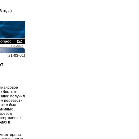
6 года)
7.8.2026
[21-03-01]
ет
инансовое
е богатые
Линч" получил
ем перевести
 этим был
раммных
перевод
дтверждение.
одах в
омпьютерных
 электронные