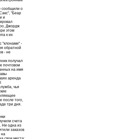
е сообщили о
Сакс", "Беар
и и
рировал
еро, Джордж
при этом
па к их
 "клонами" -
ля обратной
в - не
пник получал
же почтовом
анных на имя
лавы
чаях аренда
К
лужба, чья
ские
воляющее
 после того,
аде три дня.
ики
лучили счета
 Ни одна из
ители заказов
 на
а свои места: