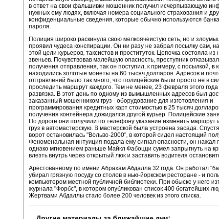
в ответ на свои фальшивки мошенник получил исчерпывающую ин
нужных ему людях, включая номера социального страхования и дру
конфиденциальные сведения, которые обычно используются банка
пароля.
Полиция широко раскинула свою мелкоячеистую сеть, но и злоум
проявил чудеса конспирации. Он ни разу не забрал посылку сам, н
этой цели курьеров, таксистов и проституток. Цепочка состояла из 
звеньев. Почувствовав малейшую опасность, преступник отказывал
получения отправления, так он поступил, к примеру, с посылкой, в 
находились золотые монеты на 60 тысяч долларов. Адресов и поч
отправлений было так много, что полицейские были просто не в си
проследить маршрут каждого. Тем не менее, 23 февраля этого года
развязка. В этот день по одному из вымышленных адресов был до
заказанный мошенником груз - оборудование для изготовления и
программирования кредитных карт стоимостью в 25 тысяч долларов
получения контейнера дожидался другой курьер. Полицейские заня
По дороге они получили по телефону указание изменить маршрут 
груз в автомастерскую. В мастерской была устроена засада. Спустя
ворот остановилась "Вольво-2000", в которой сидел настоящий пол
Феноменальная интуиция подала ему сигнал опасности, он нажал п
однако мгновением раньше Майкл Фабоцци сумел запрыгнуть на 
влезть внутрь через открытый люк и заставить водителя остановит
Арестованному по имени Абрахам Абдалла 32 года. Он работал "ба
убирал грязную посуду со столов в нью-йоркском ресторане - и пол
компьютером местной публичной библиотеки. При обыске у него и
журнала "Форбс", в котором опубликован список 400 богатейших л
Жертвами Абдаллы стало более 200 человек из этого списка.
Другие материалы за ближайшие дни: