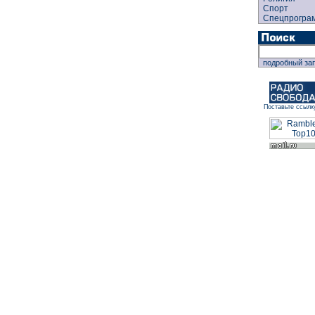
Спорт
Спецпрогра
подробный за
Поставьте ссылк