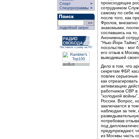
происходящее рос
Спорт
>
сотрудником Служб
Спецпрограммы
>
самому по себе н
после того, как п
Фролов, внезапно
знакомыми, поспе
подробный запрос
сославшись на то, 
Анонимный сотруд
"Нью-Йорк Таймс",
посольства - мог 
Поставьте ссылку на РС
его отзыв в Моск
выводившей своего
Дело в том, что а
секретам ФБР, ка
повлек серьезные
как отреагировать
активизацию дейс
работников СВР в
"холодной войны",
России. Вопрос, н
заключается в том
наблюдая за тем,
разведывательную 
потребовав отзыв
под дипломатичес
предупреждают, чт
из Москвы часть с