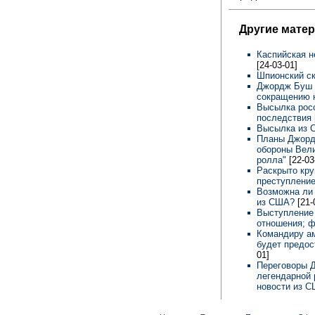
Другие мате
Каспийская н
[24-03-01]
Шпионский с
Джордж Буш у
сокращению 
Высылка рос
последствия
Высылка из 
Планы Джордж
обороны Вели
ролла"
[22-03
Раскрыто кру
преступлени
Возможна ли
из США?
[21-
Выступление
отношения; ф
Командиру ам
будет предос
01]
Переговоры 
легендарной 
новости из 