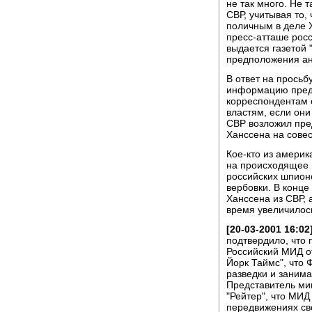
не так много. Не 
СВР, учитывая то, 
поличным в деле 
пресс-атташе росс
выдается газетой 
предположения ан
В ответ на прось
информацию предс
корреспондентам 
властям, если они
СВР возложил пре
Ханссена на сове
Кое-кто из америк
на происходящее 
российских шпион
вербовки. В конце
Ханссена из СВР, 
время увеличилос
[20-03-2001 16:02
подтвердило, что
Российский МИД о
Йорк Таймс", что
разведки и заним
Представитель ми
"Рейтер", что МИД
передвижениях св