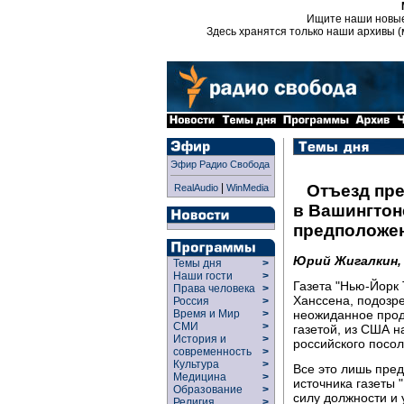
Ищите наши новы
Здесь хранятся только наши архивы (
Эфир Радио Свобода
|
Отъезд пре
RealAudio
WinMedia
в Вашингтон
предположен
Юрий Жигалкин,
Темы дня
>
Наши гости
>
Газета "Нью-Йорк 
Права человека
>
Ханссена, подозре
Россия
>
неожиданное прод
Время и Мир
>
СМИ
>
газетой, из США 
История и
>
российского посол
современность
>
Культура
>
Все это лишь пре
Медицина
>
источника газеты 
Образование
>
силу должности и 
Религия
>