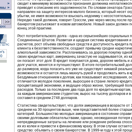
сводит к минимуму возможности признания должника неплатежесп
>
приводит к списанию его задолженности. По словам сенатора Грэсс
ммы
>
направлен на защиту интересов малого бизнеса, который несет о
убытки, не имея возможности взыскать недоимку с несостоятельны
Нередко такой должник, говорит Грэссли, уже через месяц после п
банкротом разъезжает в новом автомобиле. Новый закон должен 
прос
конец этой практике.
Рост потребительского долга - одна из серьезнейших социальных 
Соединенных Штатов. Развитая и щедрая система кредитования и
расчетов, рост объема свободных средств и доступность кредита 
у на РС
клиента к безответственности, создают привычку сродни наркотич
алкогольной зависимости. Расплачиваясь за дорогую покупку одной
своих кредитных карт, американец зачастую не задумывается, из к
он погасит этот долг. В кредит покупаются дома, дорогие мебель и 
долг учатся, женятся и путешествуют. В итоге потребительский до
до размеров, когда погасить его уже не существует никакой реальн
возможности и остается лишь махнуть рукой и продолжать жить в к
Бездумным отношением к долгам, как показывают исследования, о
отличается молодое поколение, выросшее в стране легкого кредит
процветающей экономики, и ведущее образ жизни, требующий бо
расходов. Только за последние два года долг по кредитным картам
за каждым американским студентом, вырос на тысячу долларов и в
составил в среднем 2748 долларов.
Статистика свидетельствует, что долги американцев в возрасте от 1
среднем на 30 процентов выше, чем представителей более старш
категорий. Большинство молодых американцев в состоянии справи
своими долговыми обязательствами, однако, неожиданная потеря 
непредвиденные затраты на лечение или рождение ребенка спос
их из колеи и привести к финансовому краху. В этом случае остает
средство: объявить о своем банкротстве. В 1999-м году к этой про