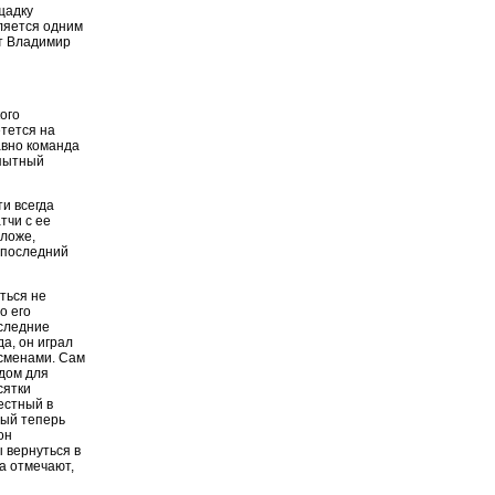
щадку
ляется одним
ет Владимир
кого
етется на
авно команда
опытный
ти всегда
тчи с ее
 ложе,
 последний
ться не
о его
оследние
а, он играл
тсменами. Сам
одом для
сятки
естный в
рый теперь
он
 вернуться в
а отмечают,