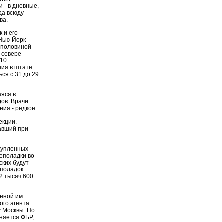
 - в дневные,
да всюду
ва.
 и его
 Нью-Йорк
с половиной
 севере
-10
ния в штате
ся с 31 до 29
аяся в
дов. Врачи
ния - редкое
екции.
вавший при
купленных
еполадки во
ских будут
поладок.
2 тысяч 600
анной им
ого агента
у Москвы. По
няется ФБР,