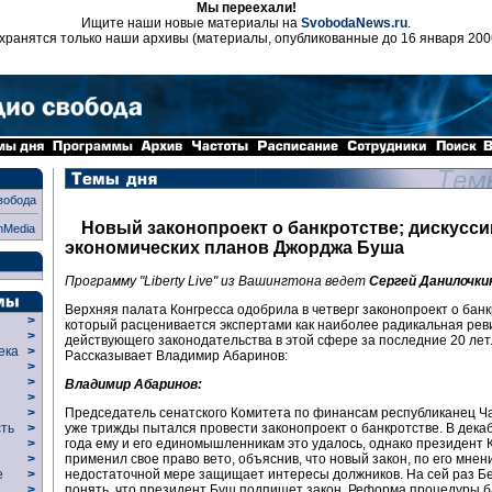
Мы переехали!
Ищите наши новые материалы на
SvobodaNews.ru
.
хранятся только наши архивы (материалы, опубликованные до 16 января 200
вобода
Новый законопроект о банкротстве; дискусси
nMedia
экономических планов Джорджа Буша
Программу "Liberty Live" из Вашингтона ведет
Сергей Данилочки
Верхняя палата Конгресса одобрила в четверг законопроект о банк
>
который расценивается экспертами как наиболее радикальная рев
>
действующего законодательства в этой сфере за последние 20 лет
века
>
Рассказывает Владимир Абаринов:
>
р
>
Владимир Абаринов:
>
Председатель сенатского Комитета по финансам республиканец Ч
>
уже трижды пытался провести законопроект о банкротстве. В дека
сть
>
года ему и его единомышленникам это удалось, однако президент 
>
применил свое право вето, объяснив, что новый закон, по его мнен
>
недостаточной мере защищает интересы должников. На сей раз Б
ие
>
понять, что президент Буш подпишет закон. Реформа процедуры б
>