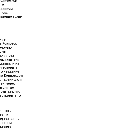
ратической
что
астанием
нках.
явление таким
т
яние
в Конгресс
ономики.
, мы
дний раз
едставители
указывали на
ет говорить
что недавние
ия Конгрессом
х партий дали
ей, через
н считает
считает, что
 страны в то
факторы
аз, и
одная часть
 первом
ллиарда