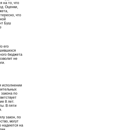
 на то, что
од. Оценки,
жета,
тересно, что
иной
ент Буш
е
о его
дшившихся
нного бюджета
озволит не
ги.
и исполнении
нительных
 закона по
тветствует
е 8 лет.
ты. В пяти
я.
лу закон, по
ство, могут
о надеются на
гии.