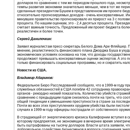
долларов по сравнению с тем же периодом прошлого года, несмотря
темпы развития экономики значительно меньше, чем в тот же пери
сделанные президентом Бушем в представленном им проекте бюд
относительно прогнозируемых доходов - очень консервативные. Ин
минувшее правительство прогнозировало их прирост на 3 с полов
процента. По нашим оценкам, это - 2,4 десятых процента. Презид
считает важным точность. Предложенный им проект бюджета боле
реалистичен и более точен.
Сергей Данилочкин:
Заявил журналистам пресс-секретарь Белого Дома Ари Фляйшер. П
мнению, реалистичность финансового плана Джорджа Буша в уху
экономических условиях основана на том, что доходы государстве
продолжают превышать консервативные оценки экспертов. А это п
только финансировать социальные программы, но и сократить нало
Новости из США.
Владимир Абаринов:
Федеральное Бюро Расследований сообщило, что в 1999-м году пр
служебных обязанностей в США погибли 42 сотрудника правоохра
органов - рекордно низкий показатель. Количество убийств стражей
сравнению с предыдущим годом снизилось почти на треть, что соо
общей тенденции к уменьшению преступности в стране за последни
Почти во всех этих преступлениях орудием убийства были пистоле
случаях в 1999-м году офицеры пострадали от собственного оружи
В страдающей от энергетического кризиса Калифорнии вступил в си
которому предприятия, не экономящие в вечернее время электриче
быть оштрафованы на тысячу долларов. Власти штата заявили, чт
добровольное содействие бизнесменов в вопросе сохранения энер