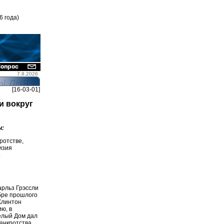
6 года)
7.8.2026
[16-03-01]
и вокруг
н:
ротстве,
изия
.
арльз Грэссли
бре прошлого
Клинтон
ию, в
елый Дом дал
анкротства