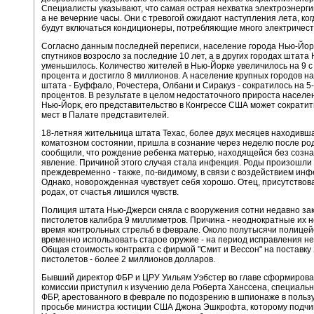
Специалисты указывают, что самая острая нехватка электроэнергии
а не вечерние часы. Они с тревогой ожидают наступления лета, ког
будут включаться кондиционеры, потребляющие много электричест
Согласно данным последней переписи, население города Нью-Йорк
спутников возросло за последние 10 лет, а в других городах штата
уменьшилось. Количество жителей в Нью-Йорке увеличилось на 9 
процента и достигло 8 миллионов. А население крупных городов на
штата - Буффало, Рочестера, Олбани и Сиракуз - сократилось на 5
процентов. В результате в целом недостаточного прироста населе
Нью-Йорк, его представительство в Конгрессе США может сократить
мест в Палате представителей.
18-летняя жительница штата Техас, более двух месяцев находивш
коматозном состоянии, пришла в сознание через неделю после ро
сообщили, что рождение ребенка матерью, находящейся без созна
явление. Причиной этого случая стала инфекция. Роды произошли
преждевременно - также, по-видимому, в связи с воздействием инф
Однако, новорожденная чувствует себя хорошо. Отец, присутство
родах, от счастья лишился чувств.
Полиция штата Нью-Джерси сняла с вооружения сотни недавно за
пистолетов калибра 9 миллиметров. Причина - неоднократные их н
время контрольных стрельб в феврале. Около полутысячи полицей
временно использовать старое оружие - на период исправления не
Общая стоимость контракта с фирмой "Смит и Вессон" на поставку 
пистолетов - более 2 миллионов долларов.
Бывший директор ФБР и ЦРУ Уильям Уэбстер во главе сформиров
комиссии приступил к изучению дела Роберта Ханссена, специальн
ФБР, арестованного в феврале по подозрению в шпионаже в польз
просьбе министра юстиции США Джона Эшкрофта, которому подчи