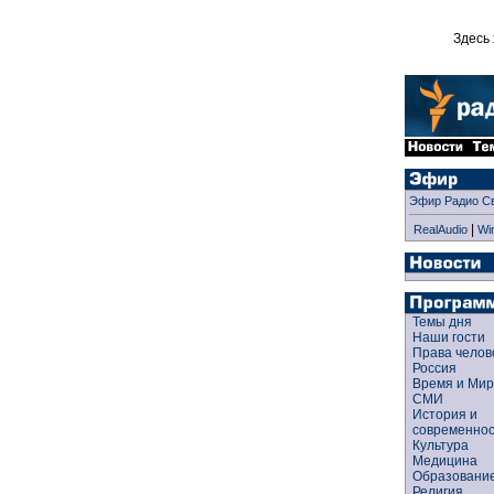
Здесь 
Эфир Радио С
|
RealAudio
Wi
Темы дня
Наши гости
Права чело
Россия
Время и Ми
СМИ
История и
современно
Культура
Медицина
Образован
Религия