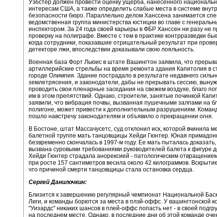
Уэбстер должен провести оценку ущерба, нанесенного националь
интересам США, а также определить слабые места в системе внут
безопасности бюро. Параллельно делом Ханссена занимается сп
ведомственная группа министерства юстиции во главе с генераль
инспектором. За 24 года своей карьеры в ФБР Ханссен ни разу не 
проверку на полиграфе. Вместе с тем в практике контрразведки бы
когда сотрудники, показавшие отрицательный результат при прове
детекторе лжи, впоследствии доказывали свою лояльность.
Военная база Форт Льюис в штате Вашингтон заявила, что прерыв
артиллерийские стрельбы на время ремонта здания Капитолия в 
городе Олимпия. Здание пострадало в результате недавнего сильн
землетрясения, и законодатели, дабы не прерывать сессию, выну
проводить свои пленарные заседания на свежем воздухе, благо пог
им в этом препятствий. Однако, строители, занятые починкой Капи
заявили, что вибрация почвы, вызванная пушечными залпами на 
полигоне, может привести к дополнительным разрушениям. Коман
пошло навстречу законодателям и объявило о прекращении огня.
В Бостоне, штат Массачусетс, суд отклонил иск, которой вчинила м
балетной труппе мать танцовщицы Хейди Гюнтер. Юная примадон
безвременно скончалась в 1997-м году. Ее мать пыталась доказать,
вызвана суровыми требованиями руководителей балета к фигуре д
Хейди Гюнтер страдала анорексией - патологическим отвращением
при росте 157 сантиметров весила около 42 килограммов. Вскрытие
что причиной смерти танцовщицы стала остановка сердца.
Сергей Данилочкин:
Близится к завершению регулярный чемпионат Национальной Бас
Лиги, и команды борются за места в плэй-оффс. У вашингтонской 
"Уизардс" никаких шансов в плей-оффс попасть нет - в своей подгр
на последнем месте. Однако, в последние дни об этой команде оче