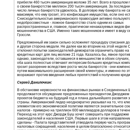
прибегли 460 тысяч американцев моложе 35 лет. Всего в прошлом 
о своем банкротстве миллион 200 тысяч американцев. За последни
число личных банкротств удвоилось. В долговую яму банкрота не с
максимум, что ему грозит, это конфискация имущества, если оно ест
Снисходительностью американского правосудия активно пользуют
недобросовестные - ложное банкротство стало одним из самых
распространенных и, главное, практически ненаказуемых видов ф
мошенничества в США. Именно таких мошенников и имеет в виду с
Грэссли.
Предложенный им закон сильно осложняет процедуру списания дол
и другая сторона медали. Не далее как во вторник на этой неделе 
отклонил попытки законодателей-демократов ограничить право на
кредитных карт для лиц моложе 21 года. Казалось бы, явное проти
однако, законодатели, оставшиеся в меньшинстве в обоих случаях, 
оба шага полностью отвечают интересам больших кредитных комп
грозит разорение вследствие роста числа банкротств - они компен
путем максимального расширения своей клиентуры, и именно по э
возражают против введения любых препятствий к получению креди
Сергей Данилочкин:
В обстановке нервозности на финансовых рынках в Соединенных 
продолжается обсуждение предложенных президентом Джорджем
проектов бюджета на будущий год и плана дальнейшего развития 
страны. Американский лидер неоднократно указывал на то, что кл
элементом его экономической политики является значительное со
налогов - примерно на триллион 600 миллиардов долларов в течени
Переход на этот курс Джордж Буш хочет совершить при поддержке
законодателей и населения США. Первые шаги в этом направлени
сделаны - Палата представителей утвердила первую часть прогр
налоговых сокращений, население в целом благосклонно относится