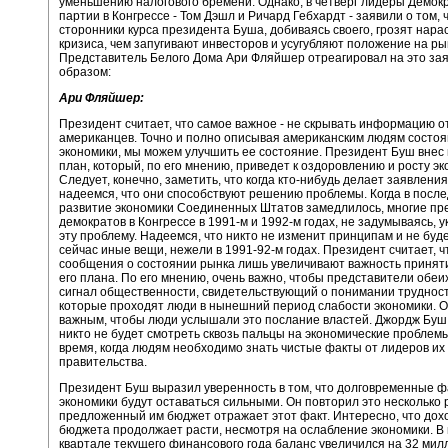
уменьшению налогового бремени. Однако, в четверг лидеры Демок
партии в Конгрессе - Том Дэшл и Ричард Гебхардт - заявили о том, 
сторонники курса президента Буша, добиваясь своего, грозят нар
кризиса, чем запугивают инвесторов и усугубляют положение на ры
Представитель Белого Дома Ари Фляйшер отреагировал на это за
образом:
Ари Фляйшер:
Президент считает, что самое важное - не скрывать информацию о
американцев. Точно и полно описывая американским людям состо
экономики, мы можем улучшить ее состояние. Президент Буш внес 
план, который, по его мнению, приведет к оздоровлению и росту эк
Следует, конечно, заметить, что когда кто-нибудь делает заявления
надеемся, что они способствуют решению проблемы. Когда в после
развитие экономики Соединенных Штатов замедлилось, многие пр
демократов в Конгрессе в 1991-м и 1992-м годах, не задумываясь, 
эту проблему. Надеемся, что никто не изменит принципам и не буд
сейчас иные вещи, нежели в 1991-92-м годах. Президент считает, 
сообщения о состоянии рынка лишь увеличивают важность принят
его плана. По его мнению, очень важно, чтобы представители обеи
сигнал общественности, свидетельствующий о понимании трудност
которые проходят люди в нынешний период слабости экономики. О
важным, чтобы люди услышали это послание властей. Джордж Буш 
никто не будет смотреть сквозь пальцы на экономические проблемы
время, когда людям необходимо знать чистые факты от лидеров их
правительства.
Президент Буш выразил уверенность в том, что долговременные 
экономики будут оставаться сильными. Он повторил это несколько р
предложенный им бюджет отражает этот факт. Интересно, что дох
бюджета продолжает расти, несмотря на ослабление экономики. В
квартале текущего финансового года баланс увеличился на 32 ми