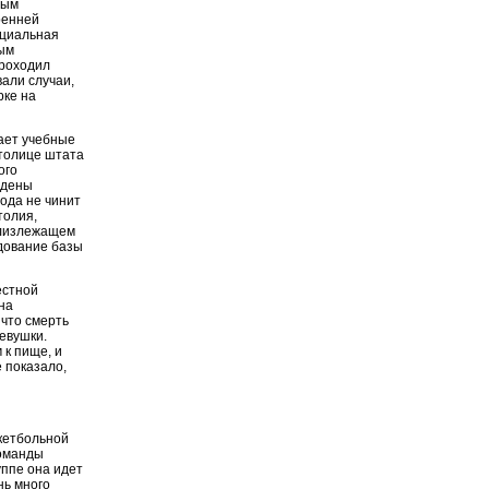
ным
ренней
ециальная
ным
проходил
вали случаи,
рке на
ает учебные
столице штата
ого
ждены
ода не чинит
толия,
близлежащем
дование базы
естной
на
 что смерть
евушки.
 к пище, и
 показало,
кетбольной
команды
уппе она идет
нь много