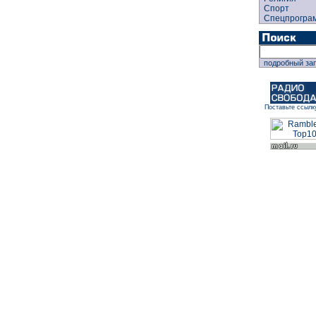
Спорт
Спецпрогра
подробный за
Поставьте ссылк