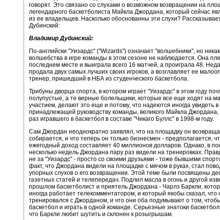
говорят. Это связано со слухами о возможном возвращении на пло
легендарного баскетболиста Майкла Джордана, который сейчас яв
из ее владельцев. Насколько обоснованны эти слухи? Рассказыва
Дубинский:
Владимир Дубинский:
По-английски "Уизардс" ("Wizards") означает "волшебники", но ника
волшебства в игре команды в этом сезоне не наблюдается. Она пл
последнем месте и выиграла всего 16 матчей, а проиграла 48. Нед
продала двух самых лучших своих игроков, а возглавляет ее мало
тренер, пришедший в НБА из студенческого баскетбола.
Трибуны дворца спорта, в котором играет "Уизардс" в этом году поч
полупустые, а те верные болельщики, которые все еще ходят на ма
участием, делают это еще и потому, что надеются иногда увидеть в
принадлежащей руководству команды, великого Майкла Джордана,
раз игравшего в баскетбол в составе "Чикаго Буллс" в 1998-м году.
Сам Джордан неоднократно заявлял, что на площадку он возвраща
собирается, и что теперь он только бизнесмен - предполагается, чт
ежегодный доход составляет 40 миллионов долларов. Однако, в п
несколько недель Джордана пару раз видели на тренировках. Правд
не за "Уизардс" - просто со своими друзьями - тоже бывшими спор
факт, что Джордана видели на площадке с мячом в руках, стал пов
упорных слухов о его возвращении. Этой теме были посвящены де
газетных статей и телепередач. Подлил масла в огонь и другой изв
прошлом баскетболист и приятель Джордана - Чарлз Баркли, кото
иногда работает телекомментатором, и который якобы сказал, что 
тренировался с Джорданом, и что они оба подумывают о том, чтобы
баскетбол и играть в одной команде. Серьезные знатоки баскетбол
что Баркли любит шутить и склонен к розыгрышам.