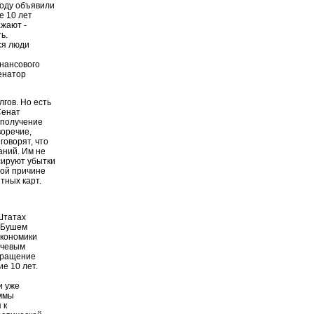
году объявили
е 10 лет
ажают -
ь.
ся люди
инансового
енатор
гов. Но есть
Сенат
 получение
воречие,
говорят, что
аний. Им не
сируют убытки
той причине
тных карт.
Штатах
 Бушем
экономики
ючевым
кращение
е 10 лет.
и уже
аммы
 к