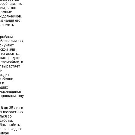
особным, что
ли, закон
громные
х должников.
ризнания его
положить
проблем
 безналичных
приучают
еской или
 из десятка
аких средств
автомобили, в
лг вырастает
ой
редит.
собенно
а и
льших
, числящийся
 прошлом году
8 до 35 лет в
их возрастных
ться со
работы,
обны выбить
ся лишь одно
цедуре