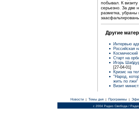
побывал. К визиту
серьезно. За две 
разметка, убраны 
заасфальтированы
Другие мате
Интервью ад
Российская н
Космический 
Старт на орб
Игорь Шабдур
[27-04-01]
Кризис на те
"Народ, кото
жить по лжи
Визит минист
Новости
Темы дня
Программы
Эфи
|
|
|
c 2004 Радио Свобода / Ради