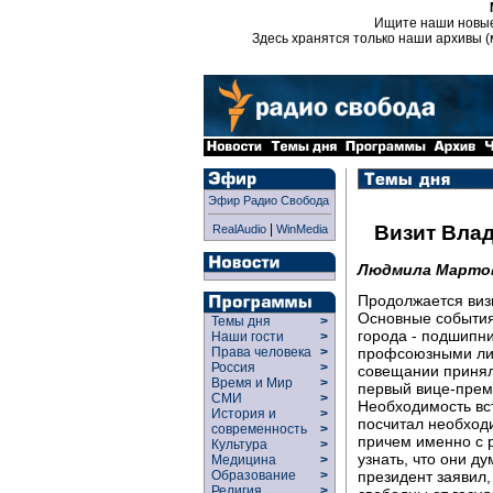
Ищите наши новы
Здесь хранятся только наши архивы (
Эфир Радио Свобода
|
Визит Вла
RealAudio
WinMedia
Людмила Марто
Продолжается виз
Основные события
Темы дня
>
города - подшипни
Наши гости
>
профсоюзными лид
Права человека
>
Россия
>
совещании принял
Время и Мир
>
первый вице-прем
СМИ
>
Необходимость вс
История и
>
посчитал необход
современность
>
причем именно с 
Культура
>
узнать, что они д
Медицина
>
президент заявил,
Образование
>
Религия
>