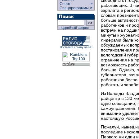
свободны от госу
Спорт
>
работающих. В час
Спецпрограммы
>
зарплата в регион
словам президент
больше активност
работников и проф
подробный запрос
встречи на подши
минуты к журнали
лидерами была кон
обсуждаемых вопр
Поставьте ссылку на РС
постановления пра
вологодский губе
ограничения на п
возможность работ
больше. Однако, 
губернатора, заяв
работников беспощ
работать и зарабо
Из Вологды Влади
райцентр в 130 ки
одно совещание, 
самоуправления. 
внимание уделяет
настоящую Россию
Пожалуй, нынешний
последние несколь
Первого ни один и