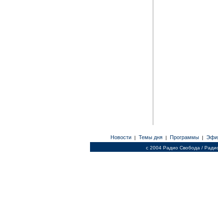
Новости
Темы дня
Программы
Эфи
|
|
|
c 2004 Радио Свобода / Ради