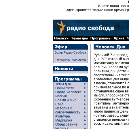
Ищите наши новы
Здесь хранятся только наши архивы (
Эфир Радио Свобода
Рубрикой "Человек д
дня РС", который вых
|
RealAudio
WinMedia
московскому времени 
полночь. Героями руб
политики, обществен
спортсмены - из тех 
в заголовки дня обще
в песне, становится
Темы дня
>
примечательное по 
Наши гости
>
останавливающее вз
Права человека
>
мысли, способное ст
Россия
>
Особенность "Челове
Время и Мир
>
позитивны, антигерое
СМИ
>
заметны и значитель
История и
>
много приносит день
современность
>
- оттого завершающу
Культура
>
стараемся преврати
Медицина
>
восклицательный зна
Образование
>
Религия
>