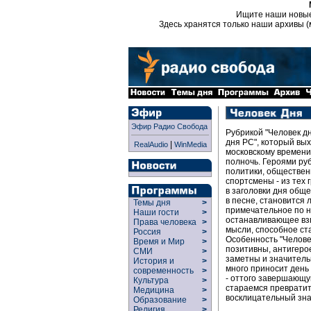
Ищите наши новы
Здесь хранятся только наши архивы (
Эфир Радио Свобода
Рубрикой "Человек д
дня РС", который вых
|
RealAudio
WinMedia
московскому времени 
полночь. Героями руб
политики, обществен
спортсмены - из тех 
в заголовки дня обще
в песне, становится
Темы дня
>
примечательное по 
Наши гости
>
останавливающее вз
Права человека
>
мысли, способное ст
Россия
>
Особенность "Челове
Время и Мир
>
позитивны, антигерое
СМИ
>
заметны и значитель
История и
>
много приносит день
современность
>
- оттого завершающу
Культура
>
стараемся преврати
Медицина
>
восклицательный зна
Образование
>
Религия
>