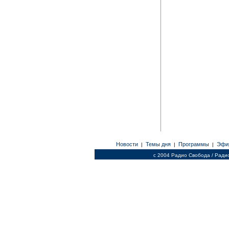
Новости
Темы дня
Программы
Эфи
|
|
|
c 2004 Радио Свобода / Ради