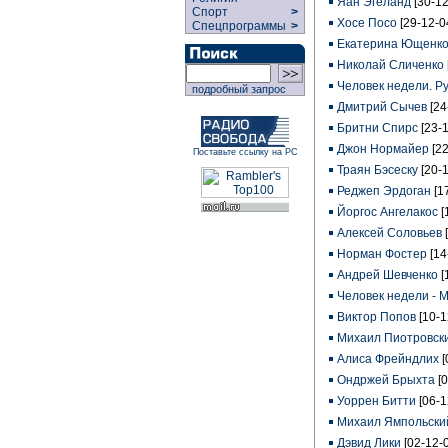
Яан Эгеланд
[30-12
Спорт
>
Хосе Посо
[29-12-0
Спецпрограммы
>
Екатерина Ющенк
Николай Сличенко
Человек недели. 
подробный запрос
Дмитрий Сычев
[24
Бритни Спирс
[23-
Джон Нормайер
[2
Поставьте ссылку на РС
Траян Бэсеску
[20-
Реджеп Эрдоган
[1
Йоргос Ангелакос
[
Алексей Соловьев
Норман Фостер
[14
Андрей Шевченко
[
Человек недели - 
Виктор Попов
[10-1
Михаил Пиотровск
Алиса Фрейндлих
[
Ондржей Брыхта
[
Уоррен Битти
[06-1
Михаил Ямпольски
Дэвид Лики
[02-12-