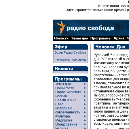
Ищите наши новы
Здесь хранятся только наши архивы (
Эфир Радио Свобода
Рубрикой "Человек д
дня РС", который вых
|
RealAudio
WinMedia
московскому времени 
полночь. Героями руб
политики, обществен
спортсмены - из тех 
в заголовки дня обще
в песне, становится
Темы дня
>
примечательное по 
Наши гости
>
останавливающее вз
Права человека
>
мысли, способное ст
Россия
>
Особенность "Челове
Время и Мир
>
позитивны, антигерое
СМИ
>
заметны и значитель
История и
>
много приносит день
современность
>
- оттого завершающу
Культура
>
стараемся преврати
Медицина
>
восклицательный зна
Образование
>
Религия
>