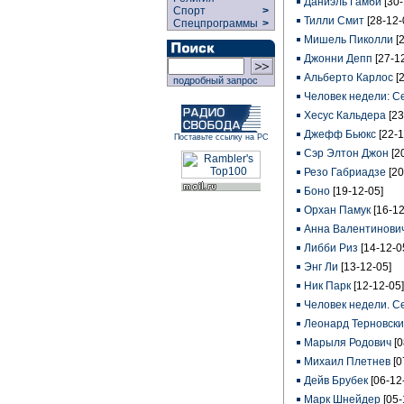
Даниэль Гамби
[30
Спорт
>
Тилли Смит
[28-12-
Спецпрограммы
>
Мишель Пиколли
[
Джонни Депп
[27-1
Альберто Карлос
[
подробный запрос
Человек недели: С
Хесус Кальдера
[23
Джефф Бьюкс
[22-1
Поставьте ссылку на РС
Сэр Элтон Джон
[2
Резо Габриадзе
[20
Боно
[19-12-05]
Орхан Памук
[16-12
Анна Валентинови
Либби Риз
[14-12-0
Энг Ли
[13-12-05]
Ник Парк
[12-12-05]
Человек недели. С
Леонард Терновск
Марыля Родович
[
Михаил Плетнев
[0
Дейв Брубек
[06-12
Марк Шнейдер
[05-