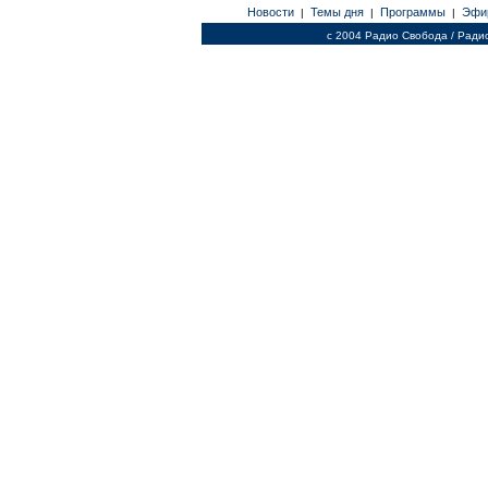
Новости
Темы дня
Программы
Эфи
|
|
|
c 2004 Радио Свобода / Ради