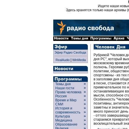
Ищите наши новы
Здесь хранятся только наши архивы (
Эфир Радио Свобода
Рубрикой "Человек д
дня РС", который вых
|
RealAudio
WinMedia
московскому времени 
полночь. Героями руб
политики, обществен
спортсмены - из тех 
в заголовки дня обще
в песне, становится
Темы дня
>
примечательное по 
Наши гости
>
останавливающее вз
Права человека
>
мысли, способное ст
Россия
>
Особенность "Челове
Время и Мир
>
позитивны, антигерое
СМИ
>
заметны и значитель
История и
>
много приносит день
современность
>
- оттого завершающу
Культура
>
стараемся преврати
Медицина
>
восклицательный зна
Образование
>
Религия
>